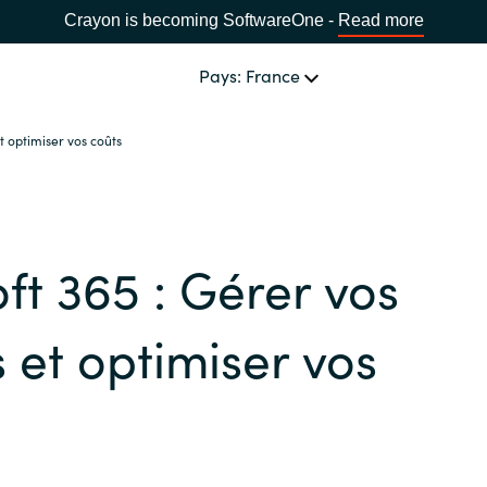
Crayon is becoming SoftwareOne -
Read more
Pays: France
t optimiser vos coûts
NOTRE EXPERTISE
Software Procurement
CHOISIR UNE LANGUE
ft 365 : Gérer vos
IT Cost Management
Africa
Cloud Services
s et optimiser vos
Bulgaria
Solutions Data & IA
Estonia