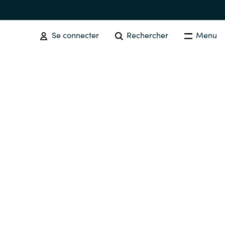
Se connecter
Rechercher
Menu
SOFTWARE PROCUREMENT
Overview
Australia
Czechia
Finland