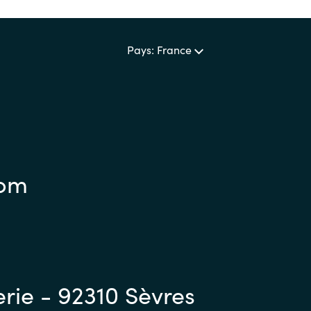
Pays: France
com
erie - 92310 Sèvres