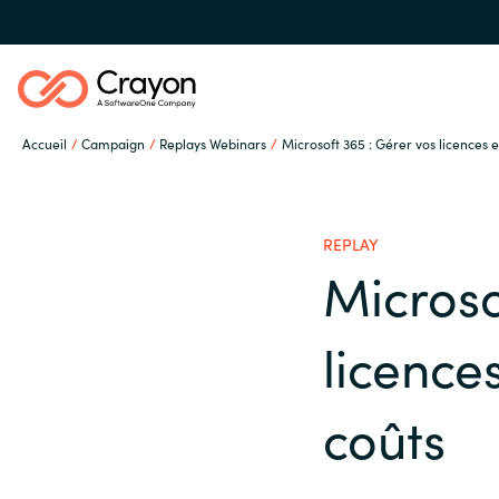
Accueil
Campaign
Replays Webinars
Microsoft 365 : Gérer vos licences e
Notre expertise
REPLAY
Partenaires éditeurs
Microso
Global site
licence
Ressources
Austria
coûts
Denmark
A propos de Crayon