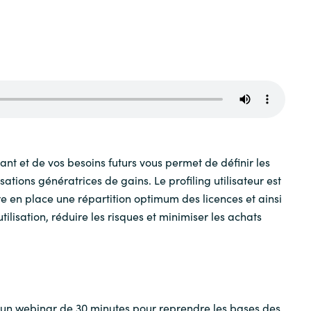
Sweden
United Kingdom
ant et de vos besoins futurs vous permet de définir les
ations génératrices de gains. Le profiling utilisateur est
e en place une répartition optimum des licences et ainsi
tilisation, réduire les risques et minimiser les achats
un webinar de 30 minutes pour reprendre les bases des