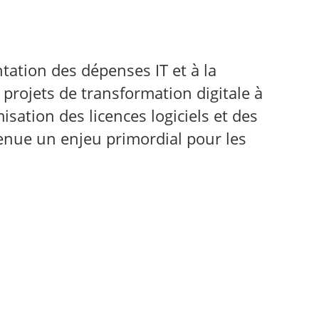
Germany
India
tation des dépenses IT et à la
Kuwait
s projets de transformation digitale à
misation des licences logiciels et des
Malaysia
enue un enjeu primordial pour les
Norway
Poland
Romania
Singapore