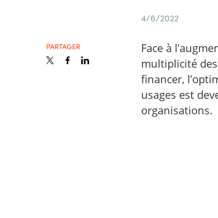
France
Secteur Public
4/6/2022
Iceland
Face à l’augmen
PARTAGER
Nous contacter
Kingdom of Saudi Arabia
multiplicité de
financer, l’opti
Lithuania
usages est dev
Carrières
organisations.
Netherlands
Philippines
Qatar
Slovenia