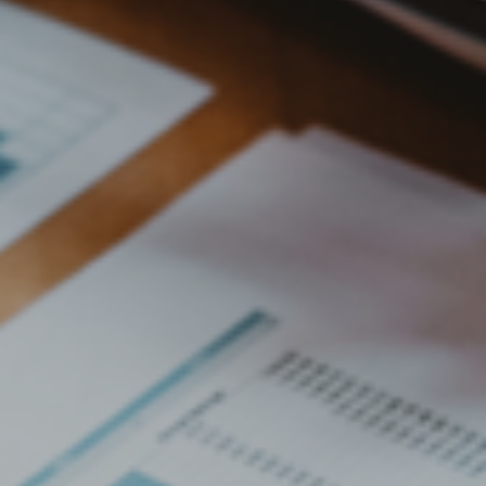
Slovenia
Singapore
Spain
Sri Lanka
Sweden
Switzerland
Ukraine
United Kingdom
United States