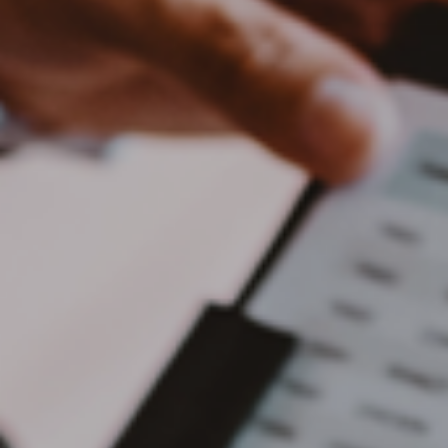
Bulgaria
Nous contacter
Czechia
Carrières
Denmark
Estonia
Finland
France
Germany
Hungary
Iceland