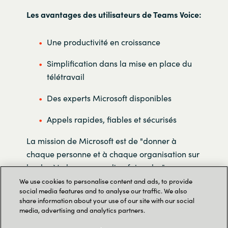
Les avantages des utilisateurs de Teams Voice:
Une productivité en croissance
Simplification dans la mise en place du
télétravail
Des experts Microsoft disponibles
Appels rapides, fiables et sécurisés
La mission de Microsoft est de "donner à
chaque personne et à chaque organisation sur
la planète les moyens d'en faire plus".
We use cookies to personalise content and ads, to provide
Microsoft Teams est un outil qui contribue à
social media features and to analyse our traffic. We also
share information about your use of our site with our social
faire de cet énoncé de mission une réalité.
media, advertising and analytics partners.