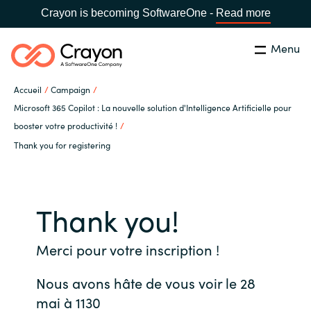
Crayon is becoming SoftwareOne -
Read more
Menu
Rechercher
Fermer
Accueil
Campaign
Notre expertise
Microsoft 365 Copilot : La nouvelle solution d'Intelligence Artificielle pour
booster votre productivité !
Pays:
France
CHOISIR UNE LANGUE
Thank you for registering
Partenaires éditeurs
Global site
Ressources
Thank you!
Africa
A propos de Crayon
Merci pour votre inscription !
Australia
Nous avons hâte de vous voir le 28
Secteur Public
Austria
mai à 1130