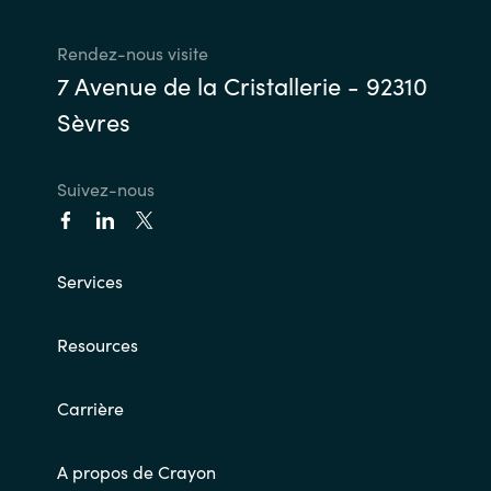
India
Rendez-nous visite
7 Avenue de la Cristallerie - 92310
Indonesia
Sèvres
Kingdom of Saudi Arabia
Suivez-nous
Kuwait
Latvia
Services
Lithuania
Resources
Malaysia
Carrière
Middle East
A propos de Crayon
Netherlands