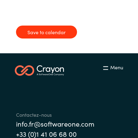
Bulgaria
Nous contacter
Czechia
Save to calendar
Carrières
Denmark
Estonia
Menu
Finland
France
Germany
Contactez-nous
Hungary
info.fr@softwareone.com
+33 (0)1 41 06 68 00
Iceland