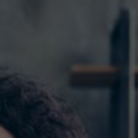
Germany
India
Kuwait
Malaysia
Norway
Poland
Romania
Singapore