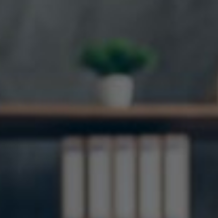
Hungary
Indonesia
Latvia
Middle East
Oman
Portugal
Serbia
Spain