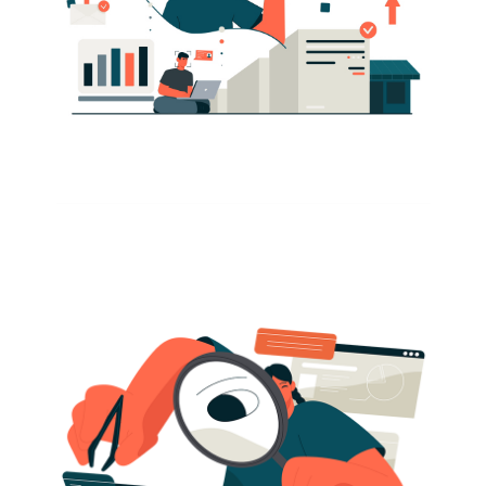
Slovenia
Singapore
Spain
Sri Lanka
Sweden
Switzerland
Ukraine
United Kingdom
United States