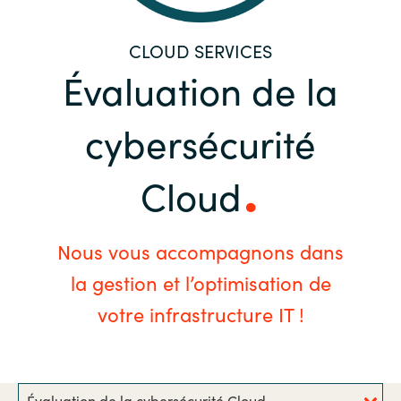
Bulgaria
Nous contacter
CLOUD SERVICES
Czechia
Évaluation de la
Carrières
Denmark
cybersécurité
Estonia
Cloud
Finland
Nous vous accompagnons dans
France
la gestion et l’optimisation de
Germany
votre infrastructure IT !
Hungary
Iceland
Évaluation de la cybersécurité Cloud