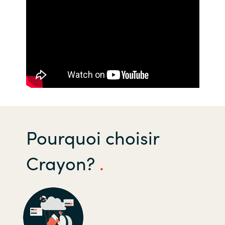
Norway
Oman
Philippines
Poland
Portugal
Pourquoi choisir
Qatar
Crayon?
Romania
Serbia