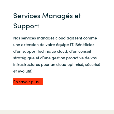
Une résilience et une protection
complète :
Services Managés et
Bénéficiez d’une protection robuste sur
l’ensemble des domaines technologiques
Support
essentiels grâce à nos services cloud
d’entreprise.
Nos services managés cloud agissent comme
Une protection experte pour les
une extension de votre équipe IT. Bénéficiez
organisations cloud-native :
d’un support technique cloud, d’un conseil
Renforcez votre sécurité avec un
stratégique et d’une gestion proactive de vos
accompagnement spécialisé, conçu pour
infrastructures pour un cloud optimisé, sécurisé
répondre aux exigences spécifiques des
et évolutif.
environnements cloud-native.
Avec nos services managés et de support, vous
En savoir plus
bénéficiez de :
Un accompagnement stratégique
:
Faites appel à nos experts certifiés pour