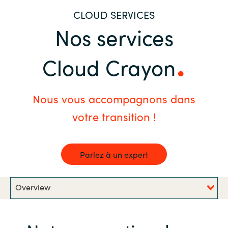
CLOUD SERVICES
Bulgaria
Nous contacter
Nos services
Czechia
Carrières
Cloud Crayon
Denmark
Estonia
Nous vous accompagnons dans
votre transition !
Finland
France
Parlez à un expert
Germany
Overview
Hungary
Iceland