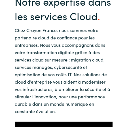
Notre expertise dans
India
les services Cloud
Indonesia
Chez Crayon France, nous sommes votre
partenaire cloud de confiance pour les
Kingdom of Saudi Arabia
entreprises. Nous vous accompagnons dans
votre transformation digitale grâce à des
Kuwait
services cloud sur mesure : migration cloud,
services managés, cybersécurité et
Latvia
optimisation de vos coûts IT. Nos solutions de
cloud d’entreprise vous aident à moderniser
Lithuania
vos infrastructures, à améliorer la sécurité et à
stimuler l’innovation, pour une performance
Malaysia
durable dans un monde numérique en
Middle East
constante évolution.
Netherlands