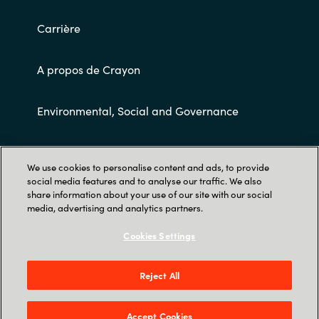
Carrière
A propos de Crayon
Environmental, Social and Governance
Conditions Générales de Ventes
We use cookies to personalise content and ads, to provide
social media features and to analyse our traffic. We also
share information about your use of our site with our social
media, advertising and analytics partners.
Cookies Settings
Trust Center
Reject All
7 Avenue de la Cristallerie - Crisco Duo - 92310
Sèvres
Accept Cookies