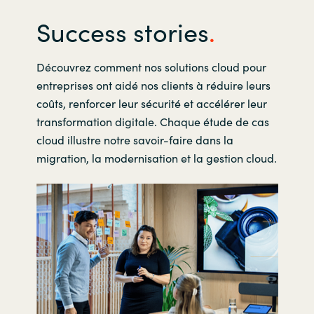
vous guider dans vos décisions
Success stories
technologiques et optimiser l’utilisation
de vos solutions cloud d’entreprise.
Découvrez comment nos solutions cloud pour
entreprises ont aidé nos clients à réduire leurs
Des économies maîtrisées
:
coûts, renforcer leur sécurité et accélérer leur
Réduisez votre TCO grâce à des
transformation digitale. Chaque étude de cas
dépenses prévisibles et l’élimination des
cloud illustre notre savoir-faire dans la
frais de maintenance imprévus.
migration, la modernisation et la gestion cloud.
Un support renforcé
:
Profitez de l’expertise Crayon et d’un
accès direct au plus haut niveau de
support auprès de votre fournisseur
cloud.