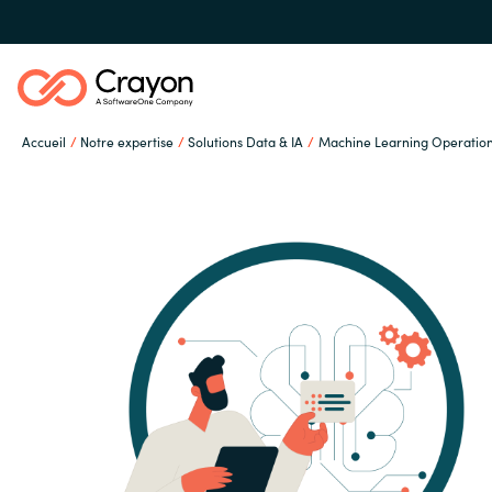
Accueil
Notre expertise
Solutions Data & IA
Machine Learning Operatio
Notre expertise
Partenaires éditeurs
Global site
Ressources
Austria
Denmark
A propos de Crayon