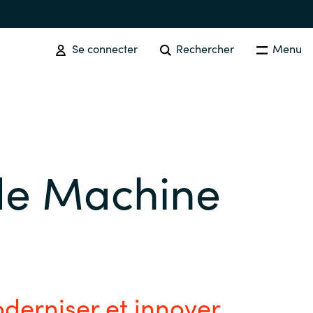
Se connecter
Rechercher
Menu
SOFTWARE PROCUREMENT
Overview
de Machine
Australia
Czechia
Finland
derniser et innover