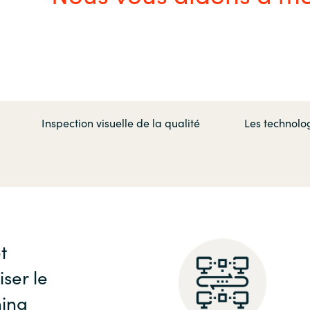
Germany
India
Kuwait
Inspection visuelle de la qualité
Les technolo
Malaysia
Norway
Poland
t
Romania
iser le
Singapore
ning