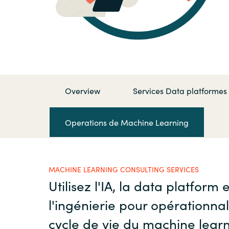
France
Secteur Public
Iceland
Nous contacter
Kingdom of Saudi Arabia
Overview
Services Data platformes
Lithuania
Carrières
Operations de Machine Learning
Netherlands
Philippines
MACHINE LEARNING CONSULTING SERVICES
Utilisez l'IA, la data platform e
Qatar
l'ingénierie pour opérationnal
Slovenia
cycle de vie du machine lear