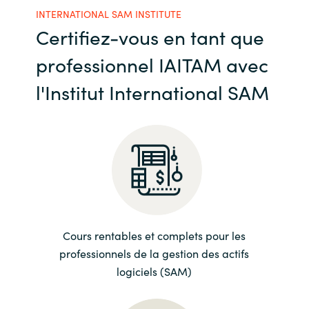
INTERNATIONAL SAM INSTITUTE
India
Certifiez-vous en tant que
professionnel IAITAM avec
Indonesia
l'Institut International SAM
Kingdom of Saudi Arabia
Kuwait
Latvia
Lithuania
Cours rentables et complets pour les
Malaysia
professionnels de la gestion des actifs
Middle East
logiciels (SAM)
Netherlands