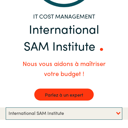
Bulgaria
Nous contacter
IT COST MANAGEMENT
Czechia
International
Carrières
Denmark
SAM Institute
Estonia
Nous vous aidons à maîtriser
Finland
votre budget !
France
Parlez à un expert
Germany
Hungary
International SAM Institute
Iceland