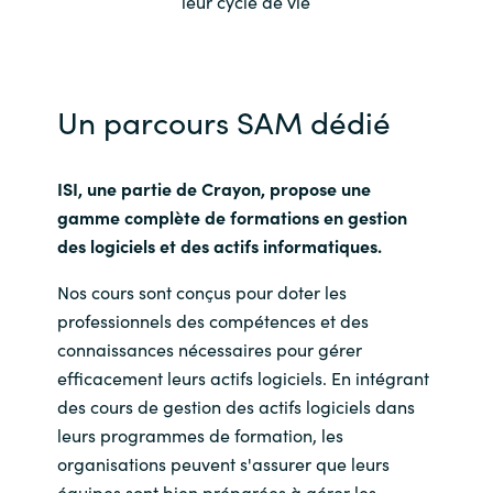
leur cycle de vie
Slovenia
Singapore
Un parcours SAM dédié
Spain
Sri Lanka
ISI, une partie de Crayon, propose une
gamme complète de formations en gestion
Sweden
des logiciels et des actifs informatiques.
Switzerland
Nos cours sont conçus pour doter les
professionnels des compétences et des
Ukraine
connaissances nécessaires pour gérer
efficacement leurs actifs logiciels. En intégrant
United Kingdom
des cours de gestion des actifs logiciels dans
leurs programmes de formation, les
United States
organisations peuvent s'assurer que leurs
équipes sont bien préparées à gérer les