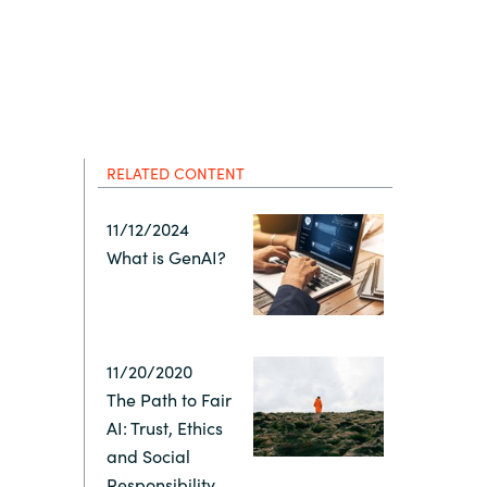
Hungary
Indonesia
Latvia
RELATED CONTENT
Middle East
11/12/2024
What is GenAI?
Oman
Portugal
11/20/2020
Serbia
The Path to Fair
AI: Trust, Ethics
and Social
Spain
Responsibility