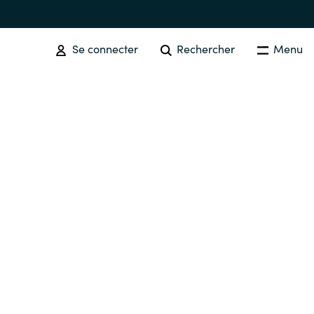
Se connecter
Rechercher
Menu
SOFTWARE PROCUREMENT
Overview
Australia
Czechia
Finland