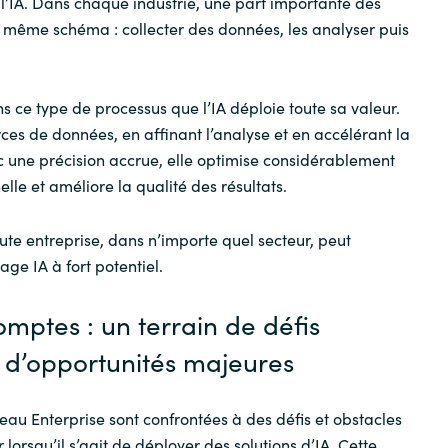
e l’IA. Dans chaque industrie, une part importante des
le même schéma : collecter des données, les analyser puis
s ce type de processus que l’IA déploie toute sa valeur.
rces de données, en affinant l’analyse et en accélérant la
c une précision accrue, elle optimise considérablement
elle et améliore la qualité des résultats.
ute entreprise, dans n’importe quel secteur, peut
age IA à fort potentiel.
mptes : un terrain de défis
 d’opportunités majeures
eau Enterprise sont confrontées à des défis et obstacles
 lorsqu’il s’agit de déployer des solutions d’IA. Cette