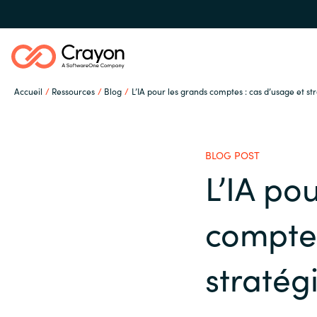
Accueil
Ressources
Blog
L’IA pour les grands comptes : cas d’usage et s
Notre expertise
BLOG POST
Partenaires éditeurs
L’IA po
Global site
comptes
Ressources
Austria
stratég
Denmark
A propos de Crayon