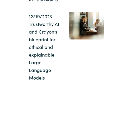
Switzerland
12/19/2023
Trustworthy AI
United States
and Crayon’s
blueprint for
ethical and
explainable
Large
Language
Models