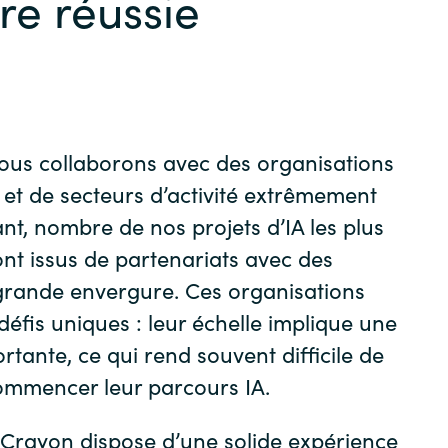
e réussie
Germany
India
Kuwait
ous collaborons avec des organisations
Malaysia
s et de secteurs d’activité extrêmement
nt, nombre de nos projets d’IA les plus
Norway
nt issus de partenariats avec des
grande envergure. Ces organisations
Poland
défis uniques : leur échelle implique une
tante, ce qui rend souvent difficile de
Romania
ommencer leur parcours IA.
Singapore
Crayon dispose d’une solide expérience