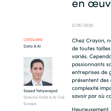
en œuvr
France
Secteur Public
Iceland
2/26/2025
Nous contacter
Kingdom of Saudi Arabia
Chez Crayon, n
CATÉGORIE
Data & AI
Lithuania
de toutes taille
Carrières
variés. Cependa
Netherlands
passionnants so
entreprises de 
Philippines
présentent des 
complexité impor
Saeed Yahyanejad
Qatar
savoir par où c
Director Data & AI CoE
Europe
Slovenia
Heureusement, 