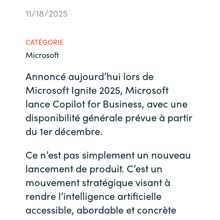
11/18/2025
Bulgaria
Nous contacter
Czechia
CATÉGORIE
Carrières
Microsoft
Denmark
Annoncé aujourd’hui lors de
Microsoft Ignite 2025, Microsoft
Estonia
lance Copilot for Business, avec une
Finland
disponibilité générale prévue à partir
du 1er décembre.
France
Ce n’est pas simplement un nouveau
Germany
lancement de produit. C’est un
mouvement stratégique visant à
Hungary
rendre l’intelligence artificielle
accessible, abordable et concrète
Iceland