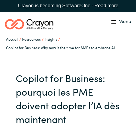
Crayon is becoming SoftwareOne -
Read more
Menu
Rechercher
Fermer
Accueil
Ressources
Insights
Notre expertise
Copilot for Business: Why now is the time for SMBs to embrace AI
Pays:
France
CHOISIR UNE LANGUE
Partenaires éditeurs
Copilot for Business:
Global site
Ressources
pourquoi les PME
Africa
doivent adopter l’IA dès
A propos de Crayon
Australia
maintenant
Secteur Public
Austria