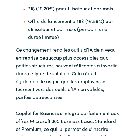
Slovenia
21$ (19,70€) par utilisateur et par mois
Singapore
Offre de lancement à 18$ (16,89€) par
utilisateur et par mois (pendant une
Spain
durée limitée)
Sri Lanka
Ce changement rend les outils d’IA de niveau
entreprise beaucoup plus accessibles aux
Sweden
petites structures, souvent réticentes à investir
dans ce type de solution. Cela réduit
Switzerland
également le risque que les employés se
tournent vers des outils d’IA non validés,
Ukraine
parfois peu sécurisés.
United Kingdom
Copilot for Business s’intègre parfaitement aux
offres Microsoft 365 Business Basic, Standard
United States
et Premium, ce qui lui permet de s’inscrire