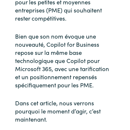
pour les petites et moyennes
entreprises (PME) qui souhaitent
India
rester compétitives.
Indonesia
Bien que son nom évoque une
Kingdom of Saudi Arabia
nouveauté, Copilot for Business
repose sur la même base
Kuwait
technologique que Copilot pour
Microsoft 365, avec une tarification
Latvia
et un positionnement repensés
spécifiquement pour les PME.
Lithuania
Malaysia
Dans cet article, nous verrons
pourquoi le moment d’agir, c’est
Middle East
maintenant.
Netherlands