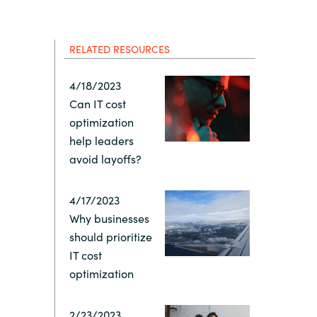
Hungary
Indonesia
RELATED RESOURCES
4/18/2023
Latvia
Can IT cost
optimization
Middle East
help leaders
avoid layoffs?
Oman
4/17/2023
Portugal
Why businesses
should prioritize
IT cost
Serbia
optimization
Spain
2/23/2023