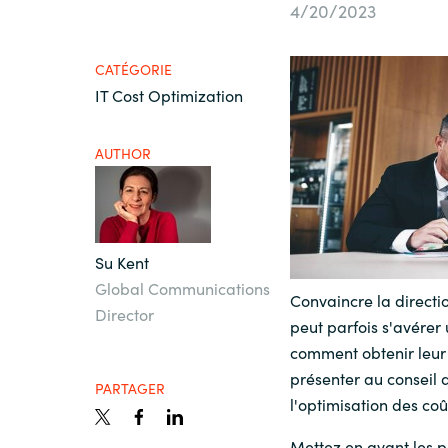
France
4/20/2023
Secteur Public
Iceland
CATÉGORIE
IT Cost Optimization
Nous contacter
Kingdom of Saudi Arabia
AUTHOR
Lithuania
Carrières
Netherlands
Su Kent
Global Communications
Convaincre la directio
Philippines
Director
peut parfois s'avérer 
comment obtenir leur
Qatar
présenter au conseil d
PARTAGER
l'optimisation des coû
Slovenia
Mettez en avant les pr