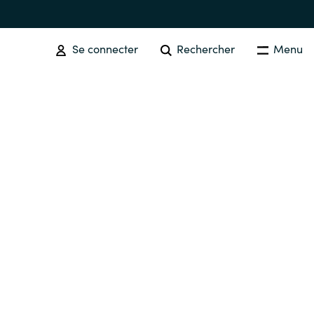
Se connecter
Rechercher
Menu
SOFTWARE PROCUREMENT
Overview
Australia
Czechia
Finland