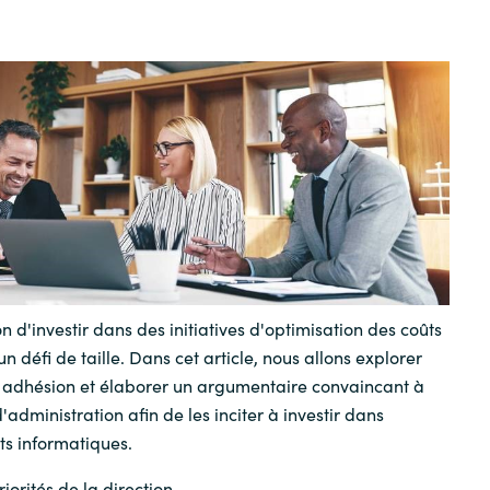
Germany
India
Kuwait
Malaysia
Norway
n d'investir dans des initiatives d'optimisation des coûts
Poland
un défi de taille. Dans cet article, nous allons explorer
 adhésion et élaborer un argumentaire convaincant à
Romania
'administration afin de les inciter à investir dans
ts informatiques.
Singapore
iorités de la direction