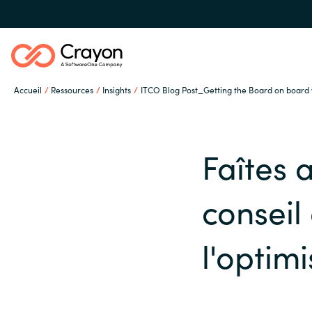
Accueil
Ressources
Insights
ITCO Blog Post_Getting the Board on board w
Notre expertise
Faîtes 
Partenaires éditeurs
Global site
conseil
Ressources
Austria
l'optimi
Denmark
A propos de Crayon