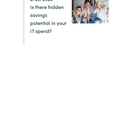
Is there hidden
Switzerland
savings
potential in your
United States
IT spend?