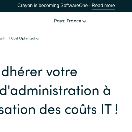
Crayon is becoming SoftwareOne -
Read more
Pays: France
ith IT Cost Optimization
NOTRE EXPERTISE
Software Procurement
CHOISIR UNE LANGUE
adhérer votre
IT Cost Management
Africa
 d'administration à
Cloud Services
Bulgaria
sation des coûts IT !
Solutions Data & IA
Estonia