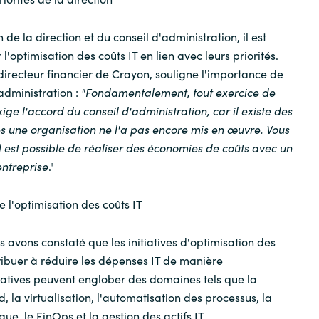
Sweden
 de la direction et du conseil d'administration, il est
l'optimisation des coûts IT en lien avec leurs priorités.
United Kingdom
 directeur financier de Crayon, souligne l'importance de
administration :
"Fondamentalement, tout exercice de
ige l'accord du conseil d'administration, car il existe des
es une organisation ne l'a pas encore mis en œuvre. Vous
 est possible de réaliser des économies de coûts avec un
entreprise
."
e l'optimisation des coûts IT
 avons constaté que les initiatives d'optimisation des
ribuer à réduire les dépenses IT de manière
iatives peuvent englober des domaines tels que la
d, la virtualisation, l'automatisation des processus, la
e, le FinOps et la gestion des actifs IT.