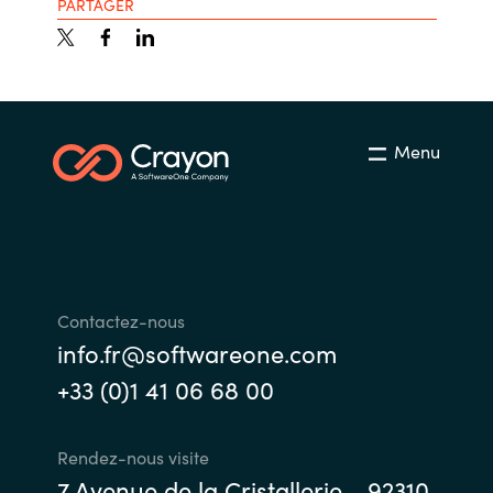
PARTAGER
Norway
Oman
Menu
Philippines
Poland
Portugal
Contactez-nous
Qatar
info.fr@softwareone.com
+33 (0)1 41 06 68 00
Romania
Serbia
Rendez-nous visite
7 Avenue de la Cristallerie - 92310