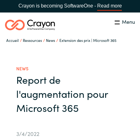
Crayon is becoming SoftwareOne -
Read more
Menu
Rechercher
Fermer
Accueil
Ressources
News
Extension des prix | Microsoft 365
Notre expertise
Pays:
France
CHOISIR UNE LANGUE
Partenaires éditeurs
NEWS
Report de
Global site
Ressources
l'augmentation pour
Africa
Microsoft 365
A propos de Crayon
Australia
Secteur Public
Austria
3/4/2022