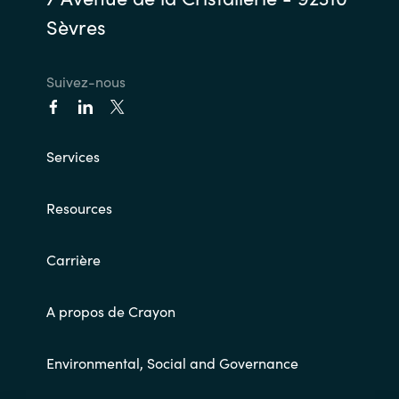
Slovenia
Sèvres
Singapore
Suivez-nous
Spain
Sri Lanka
Services
Sweden
Resources
Switzerland
Carrière
Ukraine
A propos de Crayon
United Kingdom
Environmental, Social and Governance
United States