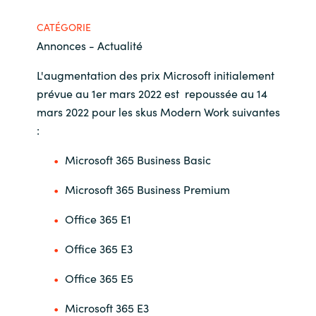
Bulgaria
CATÉGORIE
Nous contacter
Annonces - Actualité
Czechia
L'augmentation des prix Microsoft initialement
Carrières
Denmark
prévue au 1er mars 2022 est repoussée au 14
mars 2022 pour les skus Modern Work suivantes
Estonia
:
Microsoft 365 Business Basic
Finland
Microsoft 365 Business Premium
France
Office 365 E1
Germany
Office 365 E3
Hungary
Office 365 E5
Iceland
Microsoft 365 E3