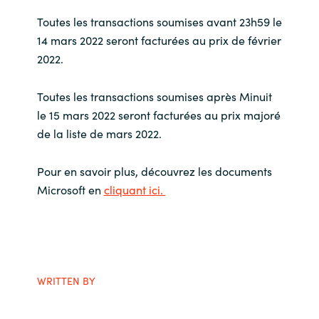
Toutes les transactions soumises avant 23h59 le
India
14 mars 2022 seront facturées au prix de février
2022.
Indonesia
Toutes les transactions soumises après Minuit
Kingdom of Saudi Arabia
le 15 mars 2022 seront facturées au prix majoré
de la liste de mars 2022.
Kuwait
Latvia
Pour en savoir plus, découvrez les documents
Microsoft en
cliquant ici.
Lithuania
Malaysia
Middle East
WRITTEN BY
Netherlands