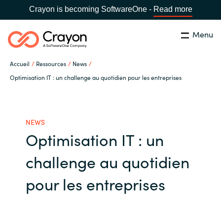
Crayon is becoming SoftwareOne -
Read more
Menu
Rechercher
Fermer
Accueil
Ressources
News
Notre expertise
Optimisation IT : un challenge au quotidien pour les entreprises
Pays:
France
CHOISIR UNE LANGUE
Partenaires éditeurs
NEWS
Optimisation IT : un
Global site
Ressources
challenge au quotidien
Africa
A propos de Crayon
pour les entreprises
Australia
Secteur Public
Austria