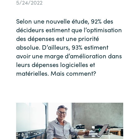
5/24/2022
Bulgaria
Nous contacter
Selon une nouvelle étude, 92% des
Czechia
décideurs estiment que l’optimisation
Carrières
des dépenses est une priorité
Denmark
absolue. D’ailleurs, 93% estiment
avoir une marge d’amélioration dans
Estonia
leurs dépenses logicielles et
Finland
matérielles. Mais comment?
France
Germany
Hungary
Iceland