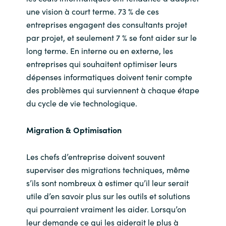
Slovenia
une vision à court terme. 73 % de ces
entreprises engagent des consultants projet
Singapore
par projet, et seulement 7 % se font aider sur le
long terme. En interne ou en externe, les
Spain
entreprises qui souhaitent optimiser leurs
dépenses informatiques doivent tenir compte
Sri Lanka
des problèmes qui surviennent à chaque étape
du cycle de vie technologique.
Sweden
Switzerland
Migration & Optimisation
Ukraine
Les chefs d’entreprise doivent souvent
superviser des migrations techniques, même
United Kingdom
s’ils sont nombreux à estimer qu’il leur serait
utile d’en savoir plus sur les outils et solutions
United States
qui pourraient vraiment les aider. Lorsqu’on
leur demande ce qui les aiderait le plus à