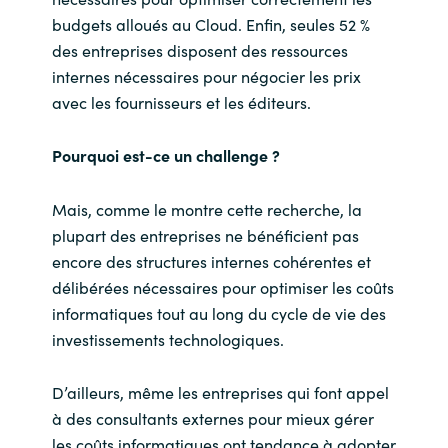
budgets alloués au Cloud. Enfin, seules 52 %
Norway
des entreprises disposent des ressources
internes nécessaires pour négocier les prix
Oman
avec les fournisseurs et les éditeurs.
Philippines
Pourquoi est-ce un challenge ?
Poland
Mais, comme le montre cette recherche, la
plupart des entreprises ne bénéficient pas
Portugal
encore des structures internes cohérentes et
délibérées nécessaires pour optimiser les coûts
Qatar
informatiques tout au long du cycle de vie des
investissements technologiques.
Romania
D’ailleurs, même les entreprises qui font appel
Serbia
à des consultants externes pour mieux gérer
les coûts informatiques ont tendance à adopter