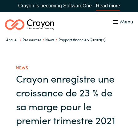
Crayon is becoming SoftwareOne -
Read more
Menu
Rechercher
Fermer
Accueil
Ressources
News
Rapport financier-Q12021(2)
Notre expertise
Pays:
France
CHOISIR UNE LANGUE
Partenaires éditeurs
NEWS
Crayon enregistre une
Global site
Ressources
croissance de 23 % de
Africa
sa marge pour le
A propos de Crayon
Australia
premier trimestre 2021
Secteur Public
Austria