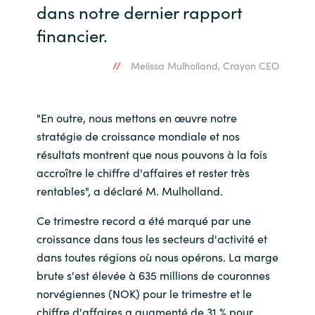
dans notre dernier rapport
financier.
Norway
Melissa Mulholland, Crayon CEO
Oman
Philippines
"En outre, nous mettons en œuvre notre
stratégie de croissance mondiale et nos
Poland
résultats montrent que nous pouvons à la fois
accroître le chiffre d'affaires et rester très
Portugal
rentables", a déclaré M. Mulholland.
Qatar
Ce trimestre record a été marqué par une
croissance dans tous les secteurs d'activité et
Romania
dans toutes régions où nous opérons. La marge
brute s'est élevée à 635 millions de couronnes
Serbia
norvégiennes (NOK) pour le trimestre et le
chiffre d'affaires a augmenté de 31 % pour