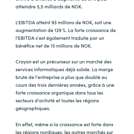
Slovenia
atteindre 5,5 milliards de NOK.
Singapore
L'EBITDA atteint 93 millions de NOK, soit une
augmentation de 129 %. La forte croissance de
Spain
l'EBITDA s'est également traduite par un
bénéfice net de 15 millions de NOK.
Sri Lanka
Crayon est un précurseur sur un marché des
Sweden
services informatiques déjà solide. La marge
Switzerland
brute de l'entreprise a plus que doublé au
cours des trois dernières années, grâce à une
Ukraine
forte croissance organique dans tous les
secteurs d'activité et toutes les régions
United Kingdom
géographiques.
United States
En effet, même si la croissance est forte dans
les régions nordiques, les autres marchés sur