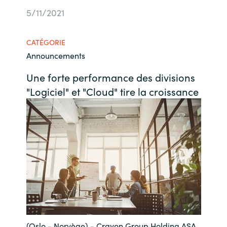
5/11/2021
Bulgaria
Nous contacter
Czechia
CATÉGORIE
Carrières
Announcements
Denmark
Une forte performance des divisions
"Logiciel" et "Cloud" tire la croissance
Estonia
Finland
France
Germany
Hungary
Iceland
(Oslo - Norvège) - Crayon Group Holding ASA