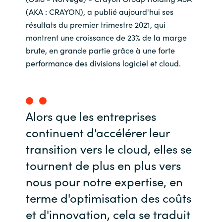
(AKA : CRAYON), a publié aujourd'hui ses
India
résultats du premier trimestre 2021, qui
montrent une croissance de 23% de la marge
Indonesia
brute, en grande partie grâce à une forte
performance des divisions logiciel et cloud.
Kingdom of Saudi Arabia
Kuwait
Alors que les entreprises
Latvia
continuent d'accélérer leur
Lithuania
transition vers le cloud, elles se
tournent de plus en plus vers
Malaysia
nous pour notre expertise, en
Middle East
terme d'optimisation des coûts
et d'innovation, cela se traduit
Netherlands