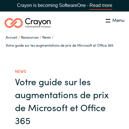
Crayon is becoming SoftwareOne -
Read more
Menu
Rechercher
Fermer
Accueil
Ressources
News
Notre expertise
Votre guide sur les augmentations de prix de Microsoft et Office 365
Pays:
France
CHOISIR UNE LANGUE
Partenaires éditeurs
NEWS
Votre guide sur les
Global site
Ressources
augmentations de prix
Africa
A propos de Crayon
de Microsoft et Office
Australia
365
Secteur Public
Austria