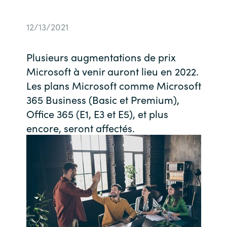
Bulgaria
Nous contacter
12/13/2021
Czechia
Carrières
Plusieurs augmentations de prix
Denmark
Microsoft à venir auront lieu en 2022.
Les plans Microsoft comme Microsoft
Estonia
365 Business (Basic et Premium),
Office 365 (E1, E3 et E5), et plus
Finland
encore, seront affectés.
France
Germany
Hungary
Iceland