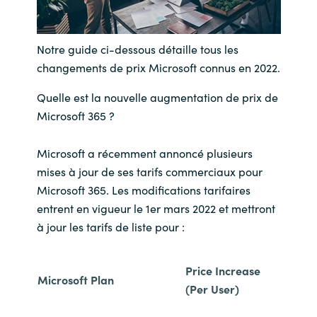
India
Notre guide ci-dessous détaille tous les
Indonesia
changements de prix Microsoft connus en 2022.
Quelle est la nouvelle augmentation de prix de
Kingdom of Saudi Arabia
Microsoft 365 ?
Kuwait
Microsoft a récemment annoncé plusieurs
Latvia
mises à jour de ses tarifs commerciaux pour
Microsoft 365. Les modifications tarifaires
Lithuania
entrent en vigueur le 1er mars 2022 et mettront
à jour les tarifs de liste pour :
Malaysia
Price Increase
Middle East
Microsoft Plan
(Per User)
Netherlands