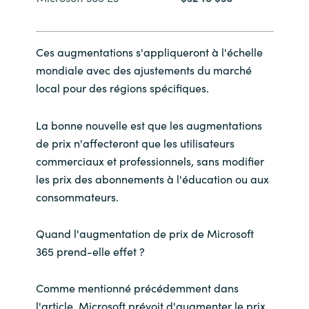
Slovenia
Singapore
Ces augmentations s'appliqueront à l'échelle
mondiale avec des ajustements du marché
Spain
local pour des régions spécifiques.
Sri Lanka
La bonne nouvelle est que les augmentations
Sweden
de prix n'affecteront que les utilisateurs
commerciaux et professionnels, sans modifier
Switzerland
les prix des abonnements à l'éducation ou aux
consommateurs.
Ukraine
Quand l'augmentation de prix de Microsoft
United Kingdom
365 prend-elle effet ?
United States
Comme mentionné précédemment dans
l'article, Microsoft prévoit d'augmenter le prix