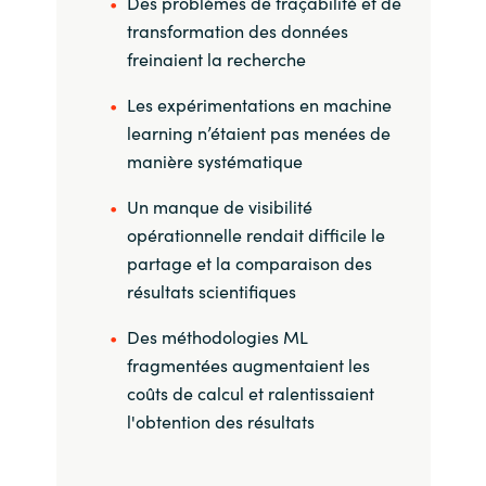
Des problèmes de traçabilité et de
Slovenia
transformation des données
Singapore
freinaient la recherche
Les expérimentations en machine
Spain
learning n’étaient pas menées de
manière systématique
Sri Lanka
Un manque de visibilité
Sweden
opérationnelle rendait difficile le
partage et la comparaison des
Switzerland
résultats scientifiques
Ukraine
Des méthodologies ML
fragmentées augmentaient les
United Kingdom
coûts de calcul et ralentissaient
l'obtention des résultats
United States