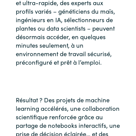
et ultra-rapide, des experts aux
profils variés – généticiens du maïs,
India
ingénieurs en IA, sélectionneurs de
Indonesia
plantes ou data scientists – peuvent
désormais accéder, en quelques
Kingdom of Saudi Arabia
minutes seulement, à un
environnement de travail sécurisé,
Kuwait
préconfiguré et prêt à l’emploi.
Latvia
Lithuania
Résultat ? Des projets de machine
Malaysia
learning accélérés, une collaboration
scientifique renforcée grâce au
Middle East
partage de notebooks interactifs, une
prise de décision éclairée… et des
Netherlands