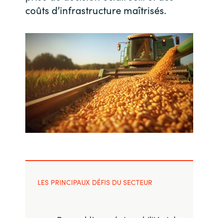
coûts d’infrastructure maîtrisés.
Norway
Oman
Philippines
Poland
Portugal
Qatar
Romania
LES PRINCIPAUX DÉFIS DU SECTEUR
Serbia