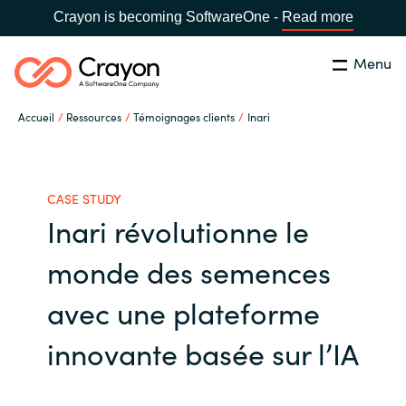
Crayon is becoming SoftwareOne -
Read more
Menu
Rechercher
Fermer
Accueil
Ressources
Témoignages clients
Inari
Notre expertise
Pays:
France
CHOISIR UNE LANGUE
Partenaires éditeurs
CASE STUDY
Inari révolutionne le
Global site
Ressources
monde des semences
Africa
avec une plateforme
A propos de Crayon
Australia
innovante basée sur l’IA
Secteur Public
Austria