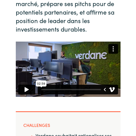
marché, prépare ses pitchs pour de
potentiels partenaires, et affirme sa
India
position de leader dans les
Indonesia
investissements durables.
Kingdom of Saudi Arabia
Kuwait
Latvia
Lithuania
Malaysia
Middle East
CHALLENGES
Netherlands
Verdane souhaitait rationaliser ses