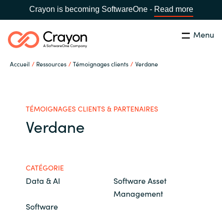
Crayon is becoming SoftwareOne -
Read more
Menu
Rechercher
Fermer
Accueil
Ressources
Témoignages clients
Verdane
Notre expertise
Pays:
France
CHOISIR UNE LANGUE
Partenaires éditeurs
TÉMOIGNAGES CLIENTS & PARTENAIRES
Verdane
Global site
Ressources
Africa
CATÉGORIE
A propos de Crayon
Data & AI
Software Asset
Australia
Management
Software
Secteur Public
Austria