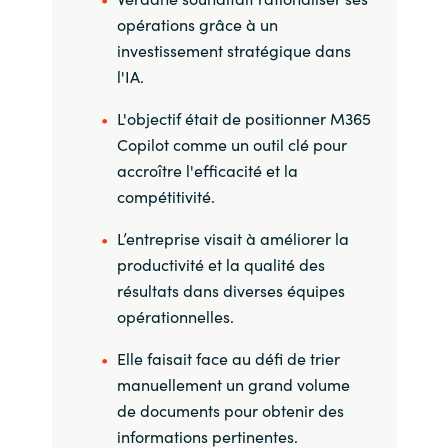
opérations grâce à un
Norway
investissement stratégique dans
l'IA.
Oman
L'objectif était de positionner M365
Copilot comme un outil clé pour
Philippines
accroître l'efficacité et la
compétitivité.
Poland
L’entreprise visait à améliorer la
Portugal
productivité et la qualité des
résultats dans diverses équipes
Qatar
opérationnelles.
Romania
Elle faisait face au défi de trier
manuellement un grand volume
Serbia
de documents pour obtenir des
informations pertinentes.