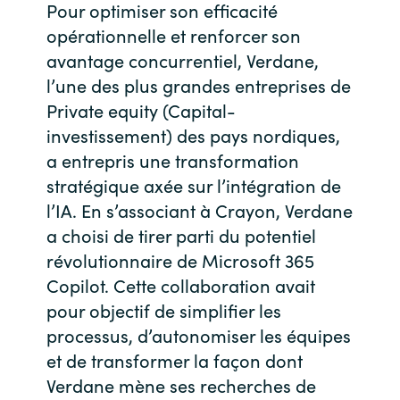
Pour optimiser son efficacité
Bulgaria
opérationnelle et renforcer son
Nous contacter
avantage concurrentiel, Verdane,
Czechia
l’une des plus grandes entreprises de
Carrières
Private equity (Capital-
Denmark
investissement) des pays nordiques,
a entrepris une transformation
Estonia
stratégique axée sur l’intégration de
Finland
l’IA. En s’associant à Crayon, Verdane
a choisi de tirer parti du potentiel
France
révolutionnaire de Microsoft 365
Copilot. Cette collaboration avait
Germany
pour objectif de simplifier les
processus, d’autonomiser les équipes
Hungary
et de transformer la façon dont
Verdane mène ses recherches de
Iceland