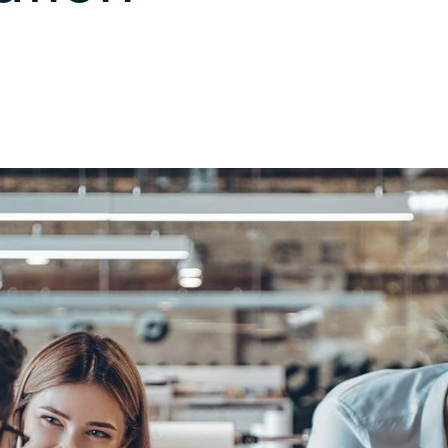
Germany
India
Kuwait
Malaysia
Norway
Poland
Romania
Singapore