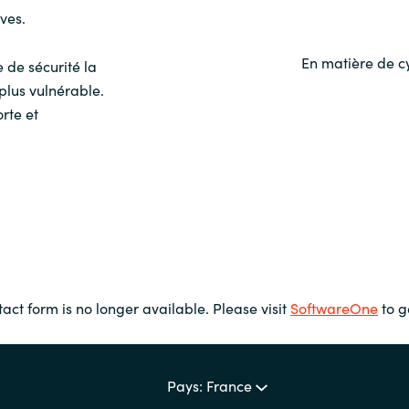
ves.
En matière de cy
 de sécurité la
 plus vulnérable.
orte et
tact form is no longer available. Please visit
SoftwareOne
to g
Pays: France