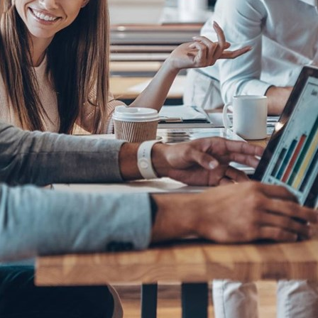
Sweden
United Kingdom