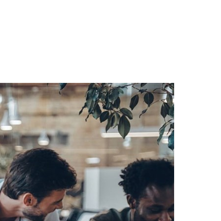
Hungary
Indonesia
Latvia
Middle East
Oman
Portugal
Serbia
Spain