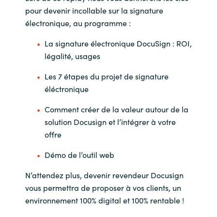
pour devenir incollable sur la signature
Norway
électronique, au programme :
La signature électronique DocuSign : ROI,
Oman
légalité, usages
Philippines
Les 7 étapes du projet de signature
éléctronique
Poland
Comment créer de la valeur autour de la
Portugal
solution Docusign et l’intégrer à votre
offre
Qatar
Démo de l’outil web
Romania
N’attendez plus, devenir revendeur Docusign
vous permettra de proposer à vos clients, un
Serbia
environnement 100% digital et 100% rentable !