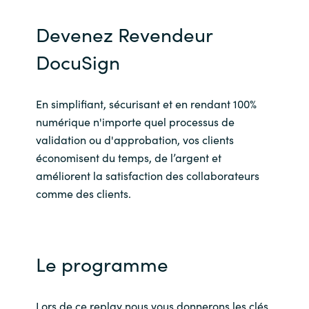
India
Devenez Revendeur
DocuSign
Indonesia
Kingdom of Saudi Arabia
En simplifiant, sécurisant et en rendant 100%
numérique n'importe quel processus de
Kuwait
validation ou d'approbation, vos clients
économisent du temps, de l’argent et
Latvia
améliorent la satisfaction des collaborateurs
comme des clients.
Lithuania
Malaysia
Le programme
Middle East
Netherlands
Lors de ce replay nous vous donnerons les clés