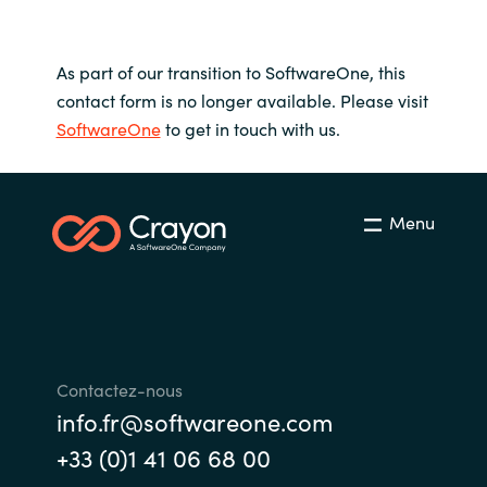
Slovenia
Singapore
As part of our transition to SoftwareOne, this
contact form is no longer available. Please visit
Spain
SoftwareOne
to get in touch with us.
Sri Lanka
Menu
Sweden
Switzerland
Ukraine
Contactez-nous
United Kingdom
info.fr@softwareone.com
United States
+33 (0)1 41 06 68 00