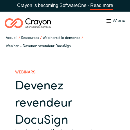
Crayon is becoming SoftwareOne -
Read more
Menu
Rechercher
Fermer
Accueil
Ressources
Webinars à la demande
Notre expertise
Webinar - Devenez revendeur DocuSign
Pays:
France
CHOISIR UNE LANGUE
Partenaires éditeurs
WEBINARS
Devenez
Global site
Ressources
Africa
revendeur
A propos de Crayon
Australia
DocuSign
Secteur Public
Austria