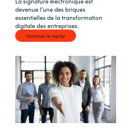
La signature électronique est
devenue l’une des briques
Bulgaria
Nous contacter
essentielles de la transformation
Czechia
digitale des entreprises.
Carrières
Visionner le replay
Denmark
Estonia
Finland
France
Germany
Hungary
Iceland