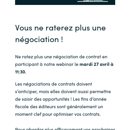
India
Vous ne raterez plus une
Indonesia
négociation !
Kingdom of Saudi Arabia
Kuwait
Ne ratez plus une négociation de contrat en
participant à notre webinar le
mardi 27 avril à
Latvia
11:30.
Les négociations de contrats doivent
Lithuania
s’anticiper, mais elles doivent aussi permettre
de saisir des opportunités ! Les fins d’année
Malaysia
fiscale des éditeurs sont généralement un
Middle East
moment clef pour optimiser vos contrats.
Netherlands
Pour aborder plus efficacement vos prochaines