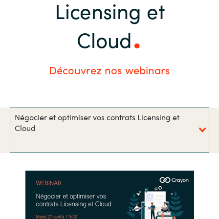
Licensing et
Bulgaria
Nous contacter
Cloud
Czechia
Carrières
Denmark
Découvrez nos webinars
Estonia
Finland
Négocier et optimiser vos contrats Licensing et
Cloud
France
Germany
Hungary
Iceland