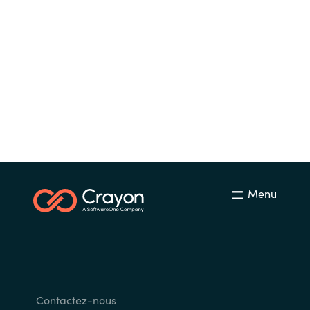
Slovenia
Singapore
Spain
Sri Lanka
Sweden
Switzerland
Menu
Ukraine
United Kingdom
United States
Contactez-nous