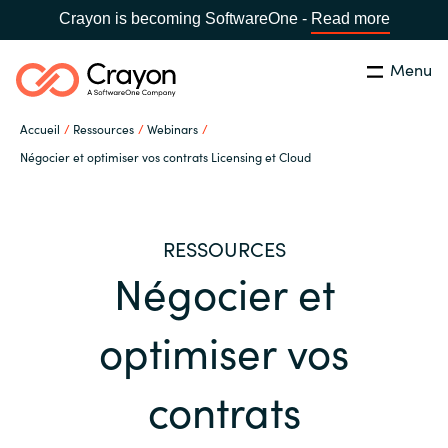
Crayon is becoming SoftwareOne -
Read more
Menu
Rechercher
Fermer
Accueil
Ressources
Webinars
Notre expertise
Négocier et optimiser vos contrats Licensing et Cloud
Pays:
France
CHOISIR UNE LANGUE
Partenaires éditeurs
RESSOURCES
Négocier et
Global site
Ressources
Africa
optimiser vos
A propos de Crayon
Australia
contrats
Secteur Public
Austria