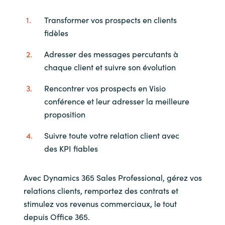
Transformer vos prospects en clients
Norway
fidèles
Oman
Adresser des messages percutants à
chaque client et suivre son évolution
Philippines
Rencontrer vos prospects en Visio
Poland
conférence et leur adresser la meilleure
proposition
Portugal
Suivre toute votre relation client avec
des KPI fiables
Qatar
Romania
Avec Dynamics 365 Sales Professional, gérez vos
relations clients, remportez des contrats et
Serbia
stimulez vos revenus commerciaux, le tout
depuis Office 365.