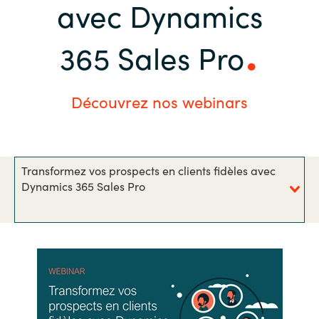
avec Dynamics
Bulgaria
Nous contacter
365 Sales Pro
Czechia
Carrières
Denmark
Découvrez nos webinars
Estonia
Finland
Transformez vos prospects en clients fidèles avec
Dynamics 365 Sales Pro
France
Germany
Hungary
Iceland