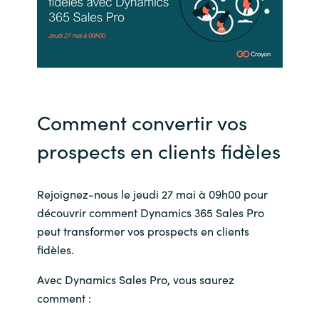
India
Indonesia
Kingdom of Saudi Arabia
Comment convertir vos
Kuwait
prospects en clients fidèles
Latvia
Rejoignez-nous le jeudi 27 mai à 09h00 pour
Lithuania
découvrir comment Dynamics 365 Sales Pro
peut transformer vos prospects en clients
Malaysia
fidèles.
Middle East
Avec Dynamics Sales Pro, vous saurez
comment :
Netherlands