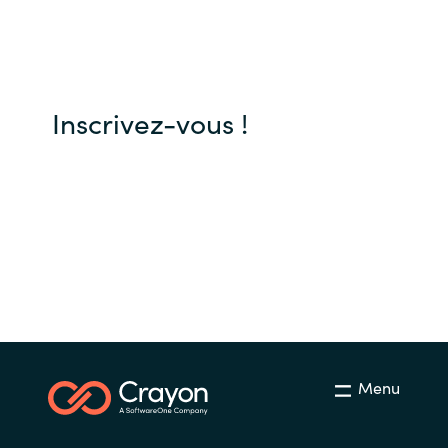
Slovenia
Singapore
Spain
Inscrivez-vous !
Sri Lanka
Sweden
Switzerland
Ukraine
United Kingdom
Menu
United States