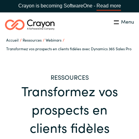
Crayon is becoming SoftwareOne -
Read more
Menu
Rechercher
Fermer
Accueil
Ressources
Webinars
Notre expertise
Transformez vos prospects en clients fidèles avec Dynamics 365 Sales Pro
Pays:
France
CHOISIR UNE LANGUE
Partenaires éditeurs
RESSOURCES
Transformez vos
Global site
Ressources
Africa
prospects en
A propos de Crayon
Australia
clients fidèles
Secteur Public
Austria