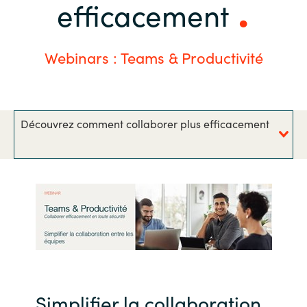
efficacement
Bulgaria
Nous contacter
Czechia
Webinars : Teams & Productivité
Carrières
Denmark
Découvrez comment collaborer plus efficacement
Estonia
Finland
France
Germany
Hungary
Simplifier la collaboration
Iceland