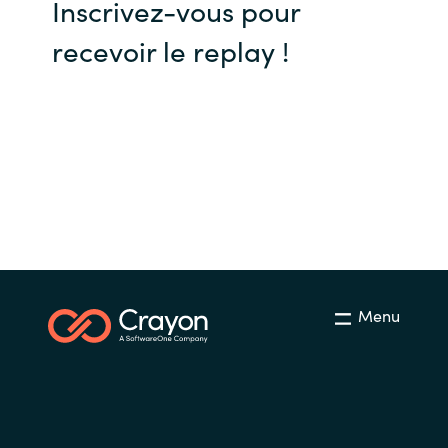
Inscrivez-vous pour
Slovenia
recevoir le replay !
Singapore
Spain
Sri Lanka
Sweden
Switzerland
Ukraine
Menu
United Kingdom
United States