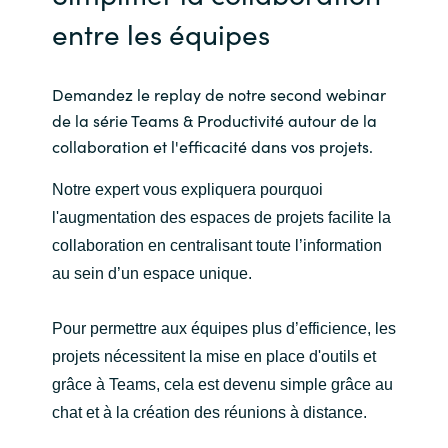
entre les équipes
India
Indonesia
Demandez le replay de notre second webinar
de la série Teams & Productivité autour de la
Kingdom of Saudi Arabia
collaboration et l'efficacité dans vos projets.
Kuwait
Notre expert vous expliquera pourquoi
l'augmentation des espaces de projets facilite la
Latvia
collaboration en centralisant toute l’information
au sein d’un espace unique.
Lithuania
Pour permettre aux équipes plus d’efficience, les
Malaysia
projets nécessitent la mise en place d'outils et
grâce à Teams, cela est devenu simple grâce au
Middle East
chat et à la création des réunions à distance.
Netherlands