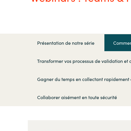
France
Secteur Public
Iceland
Nous contacter
Kingdom of Saudi Arabia
Présentation de notre série
Comment
Lithuania
Carrières
Transformer vos processus de validation et au
Netherlands
Gagner du temps en collectant rapidement
Philippines
Collaborer aisément en toute sécurité
Qatar
Slovenia