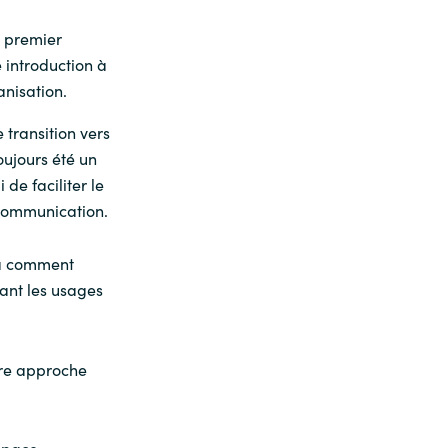
e premier
 introduction à
nisation.
transition vers
oujours été un
 de faciliter le
 communication.
ra comment
ant les usages
tre approche
space