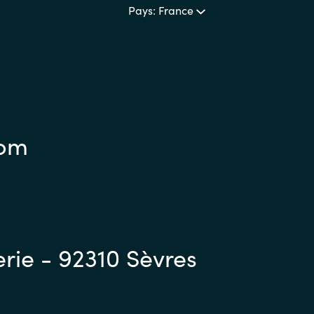
Pays: France
com
erie - 92310 Sèvres