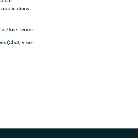
s applications
nner/task Teams
es (Chat, visio-