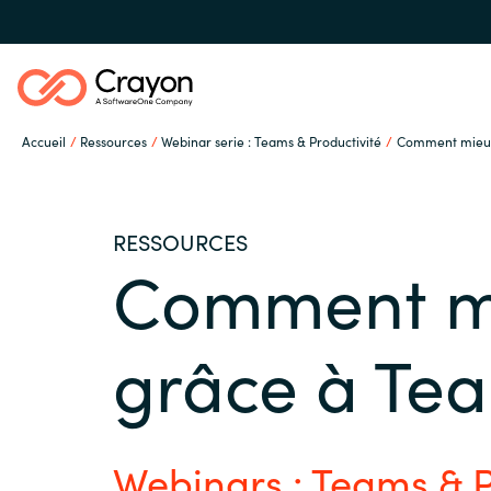
Accueil
Ressources
Webinar serie : Teams & Productivité
Comment mieux 
Notre expertise
RESSOURCES
Partenaires éditeurs
Comment mi
Global site
Ressources
grâce à Te
Austria
Denmark
A propos de Crayon
Webinars : Teams & P