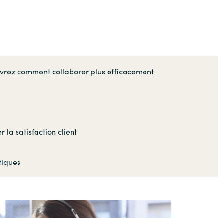
Hungary
Indonesia
Latvia
vrez comment collaborer plus efficacement
Middle East
Oman
la satisfaction client
Portugal
tiques
Serbia
Spain