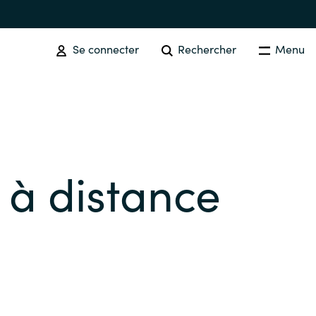
Se connecter
Rechercher
Menu
SOFTWARE PROCUREMENT
Overview
à distance
Australia
Czechia
Finland