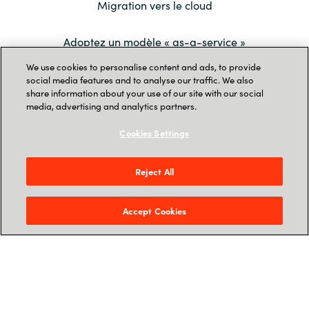
Migration vers le cloud
Adoptez un modèle « as-a-service »
pour éviter le gaspillage et réduire les
We use cookies to personalise content and ads, to provide
coûts inutiles.
social media features and to analyse our traffic. We also
share information about your use of our site with our social
media, advertising and analytics partners.
Cookies Settings
Reject All
Accept Cookies
Cybersécurité
Éliminez les risques de cyberattaques
qui menacent ceux que vous devez
protéger.