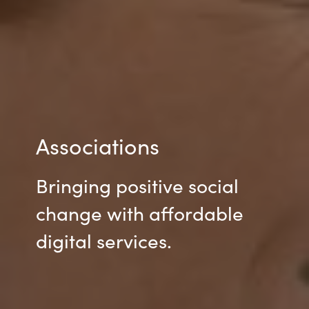
Slovenia
Singapore
Spain
Sri Lanka
Associations
Sweden
Switzerland
Bringing positive social
change with affordable
Ukraine
digital services.
United Kingdom
United States