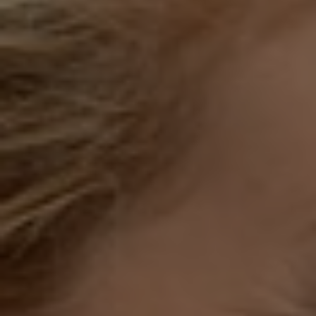
Norway
Oman
Philippines
Poland
Portugal
Qatar
Romania
Serbia