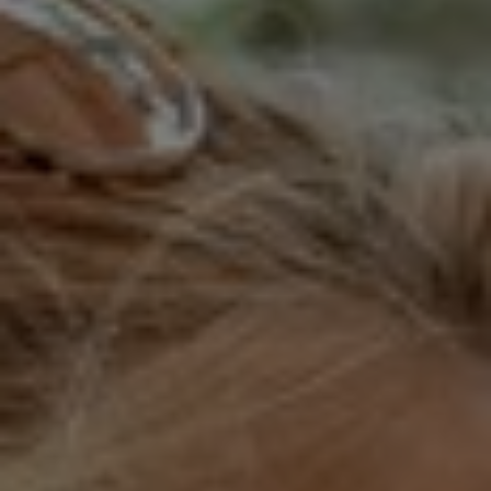
India
Indonesia
Kingdom of Saudi Arabia
Kuwait
Latvia
Lithuania
Malaysia
Middle East
Netherlands