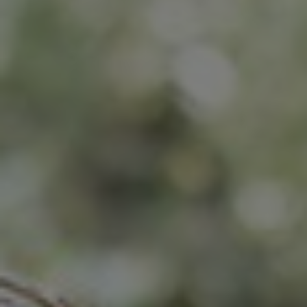
Bulgaria
Nous contacter
Czechia
Carrières
Denmark
Estonia
Finland
France
Germany
Hungary
Iceland