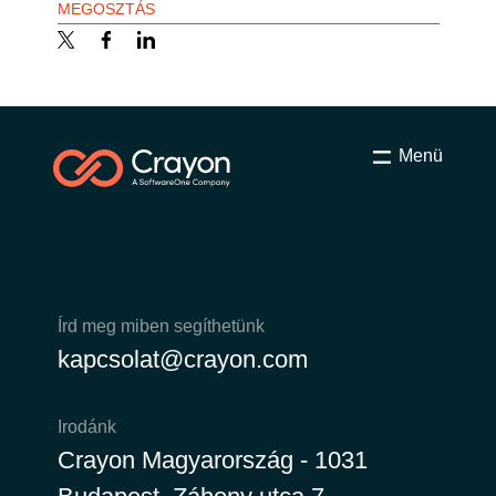
MEGOSZTÁS
Bulgaria
Karrier
Czechia
Partnerek
Denmark
Menü
Estonia
Finland
France
Írd meg miben segíthetünk
kapcsolat@crayon.com
Germany
Hungary
Irodánk
Crayon Magyarország - 1031
Iceland