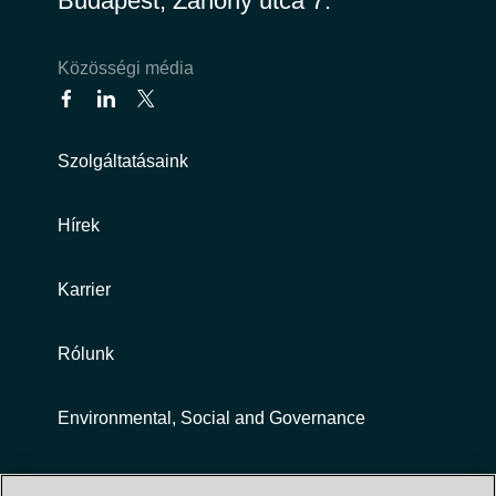
Budapest, Záhony utca 7.
India
Közösségi média
Indonesia
Kingdom of Saudi Arabia
Szolgáltatásaink
Kuwait
Hírek
Latvia
Karrier
Lithuania
Rólunk
Malaysia
Environmental, Social and Governance
Middle East
Customer terms and conditions
Netherlands