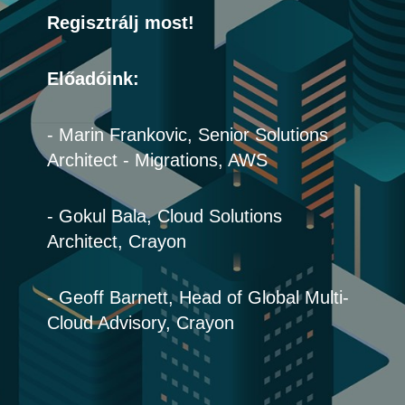
Regisztrálj most!
India
Előadóink:
Indonesia
Kingdom of Saudi Arabia
- Marin Frankovic, Senior Solutions
Architect - Migrations, AWS
Kuwait
- Gokul Bala, Cloud Solutions
Latvia
Architect, Crayon
Lithuania
- Geoff Barnett, Head of Global Multi-
Malaysia
Cloud Advisory, Crayon
Middle East
Netherlands