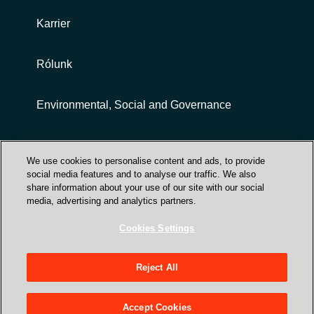
Karrier
Rólunk
Environmental, Social and Governance
Customer terms and conditions
We use cookies to personalise content and ads, to provide
social media features and to analyse our traffic. We also
share information about your use of our site with our social
media, advertising and analytics partners.
Cookies Settings
Trust Center
Reject All
Crayon Magyarország - 1031 Budapest, Záhony
utca 7. (Graphisoft park HX épület 1. emelet)
Accept Cookies