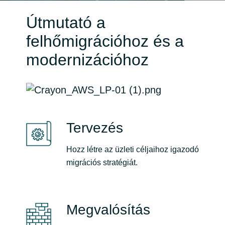
Útmutató a
Norway
felhőmigrációhoz és a
Oman
modernizációhoz
Philippines
Poland
Tervezés
Portugal
Hozz létre az üzleti céljaihoz igazodó
Qatar
migrációs stratégiát.
Romania
Serbia
Megvalósítás