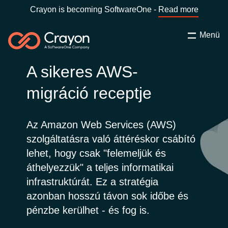
Crayon is becoming SoftwareOne -
Read more
Menü
Keresés
Bezárás
A sikeres AWS-
Szolgáltatásaink
migráció receptje
Ország:
Hungary
VÁLASSZ ORSZÁGOT
Szoftverfejlesztő partnereink
Az Amazon Web Services (AWS)
szolgáltatásra való áttéréskor csábító
Global site
Tartalmak
lehet, hogy csak "felemeljük és
Africa
áthelyezzük" a teljes informatikai
Rólunk
infrastruktúrát. Ez a stratégia
Australia
azonban hosszú távon sok időbe és
pénzbe kerülhet - és fog is.
Kapcsolatfelvétel
Austria