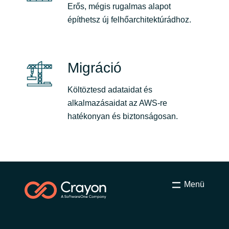
Slovenia
Erős, mégis rugalmas alapot
építhetsz új felhőarchitektúrádhoz.
Singapore
Spain
Migráció
Sri Lanka
Költöztesd adataidat és
alkalmazásaidat az AWS-re
Sweden
hatékonyan és biztonságosan.
Switzerland
Ukraine
United Kingdom
Menü
United States