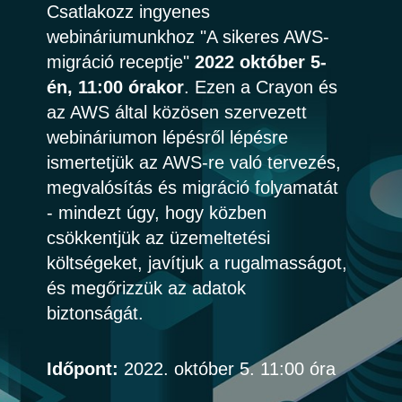
Csatlakozz ingyenes
Bulgaria
webináriumunkhoz "A sikeres AWS-
Karrier
migráció receptje"
2022 október 5-
Czechia
én, 11:00 órakor
. Ezen a Crayon és
Partnerek
az AWS által közösen szervezett
Denmark
webináriumon lépésről lépésre
ismertetjük az AWS-re való tervezés,
Estonia
megvalósítás és migráció folyamatát
Finland
- mindezt úgy, hogy közben
csökkentjük az üzemeltetési
France
költségeket, javítjuk a rugalmasságot,
és megőrizzük az adatok
Germany
biztonságát.
Hungary
Időpont:
2022. október 5. 11:00 óra
Iceland