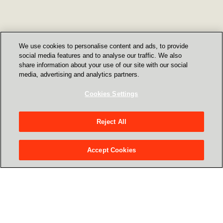
We use cookies to personalise content and ads, to provide
social media features and to analyse our traffic. We also
share information about your use of our site with our social
Bővebben a felhő
media, advertising and analytics partners.
költséggazdálkodási
Cookies Settings
felmérésről
Reject All
Accept Cookies
Eredmények
BI-kimutatások és elemzések