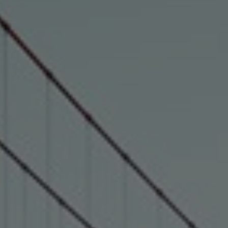
India
Indonesia
Kingdom of Saudi Arabia
Kuwait
Latvia
Lithuania
Malaysia
Middle East
Netherlands