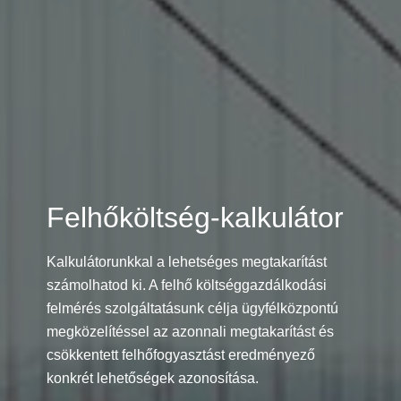
Norway
Oman
Philippines
Poland
Felhőköltség-kalkulátor
Portugal
Kalkulátorunkkal a lehetséges megtakarítást
Qatar
számolhatod ki. A felhő költséggazdálkodási
felmérés szolgáltatásunk célja ügyfélközpontú
Romania
megközelítéssel az azonnali megtakarítást és
csökkentett felhőfogyasztást eredményező
Serbia
konkrét lehetőségek azonosítása.