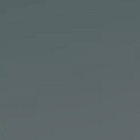
Bulgaria
Karrier
Czechia
Partnerek
Denmark
Estonia
Finland
France
Germany
Hungary
Iceland