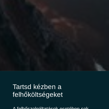
Tartsd kézben a
felhőköltségeket
A felhőszolgáltatások esetében sok