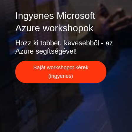
India
Ingyenes Microsoft
Azure workshopok
Indonesia
Kingdom of Saudi Arabia
Hozz ki többet, kevesebből - az
Azure segítségével!
Kuwait
Saját workshopot kérek
Latvia
(ingyenes)
Lithuania
Malaysia
Middle East
Netherlands