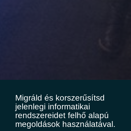
Slovenia
Singapore
Spain
Sri Lanka
Sweden
Switzerland
Ukraine
Migráld és korszerűsítsd
United Kingdom
jelenlegi informatikai
rendszereidet felhő alapú
United States
megoldások használatával.