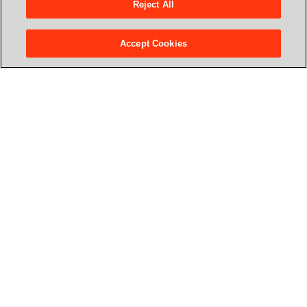
Reject All
Bemutatjuk a különböző virtualizációs
Accept Cookies
megoldásokat
Összeállítjuk a virtualizációhoz szükséges
lépéseket
Kezd el még ma kialakítani
a modern
munkakörnyezeted