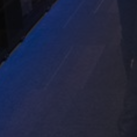
Norway
Oman
Philippines
Poland
Portugal
Qatar
Romania
Serbia