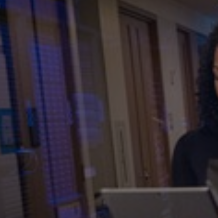
Bulgaria
Karrier
Czechia
Partnerek
Denmark
Estonia
Finland
France
Germany
Hungary
Iceland