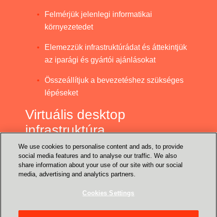
Felmérjük jelenlegi informatikai
környezetedet
Elemezzük infrastruktúrádat és áttekintjük
az iparági és gyártói ajánlásokat
Összeállítjuk a bevezetéshez szükséges
lépéseket
Virtuális desktop
infrastruktúra
We use cookies to personalise content and ads, to provide
social media features and to analyse our traffic. We also
Személyre szabott összefoglalót és javaslatokat
share information about your use of our site with our social
állítunk össze a hibrid megbeszélések
media, advertising and analytics partners.
bevezetéséhez.
Cookies Settings
Felmérjük a jelenleg használt üzleti
alkalmazásaidat