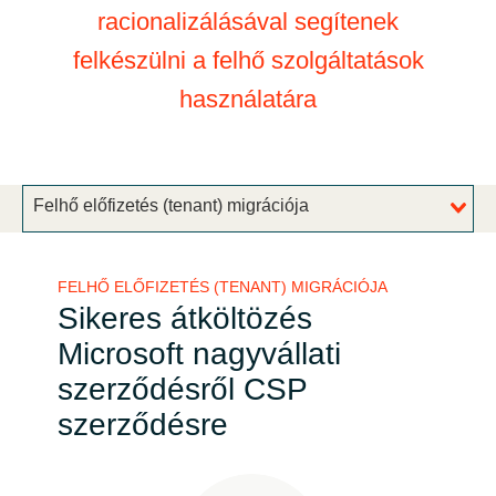
racionalizálásával segítenek
Bulgaria
Karrier
felkészülni a felhő szolgáltatások
Czechia
használatára
Partnerek
Denmark
Estonia
Felhő előfizetés (tenant) migrációja
Finland
FELHŐ ELŐFIZETÉS (TENANT) MIGRÁCIÓJA
Sikeres átköltözés
France
Microsoft nagyvállati
Germany
szerződésről CSP
szerződésre
Hungary
Iceland