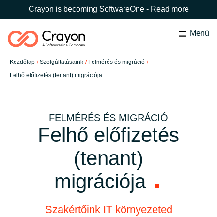
Crayon is becoming SoftwareOne -
Read more
Menü
Keresés
Bezárás
Kezdőlap
Szolgáltatásaink
Felmérés és migráció
Szolgáltatásaink
Felhő előfizetés (tenant) migrációja
Ország:
Hungary
VÁLASSZ ORSZÁGOT
Szoftverfejlesztő partnereink
FELMÉRÉS ÉS MIGRÁCIÓ
Felhő előfizetés
Global site
Tartalmak
(tenant)
Africa
Rólunk
migrációja
Australia
Kapcsolatfelvétel
Austria
Szakértőink IT környezeted