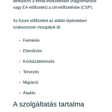
Slovenia
áthelyezni a forrás-előfizetésből (hagyományos
vagy EA-előfizetés) a cél-előfizetésbe (CSP).
Singapore
Az Azure előfizetést az alábbi lépésekben
Spain
szakaszosan mozgatjuk át:
Sri Lanka
Felmérés
Ellenőrzés
Sweden
Kockázatelemzés
Switzerland
Tervezés
Ukraine
Migráció
United Kingdom
Átadás
United States
A szolgáltatás tartalma