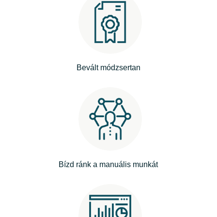
India
Indonesia
Kingdom of Saudi Arabia
Bevált módzsertan
Kuwait
Latvia
Lithuania
Bízd ránk a manuális munkát
Malaysia
Middle East
Netherlands