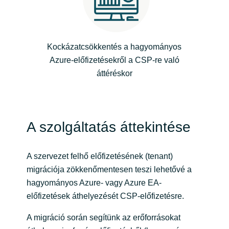
Norway
Kockázatcsökkentés a hagyományos
Oman
Azure-előfizetésekről a CSP-re való
áttéréskor
Philippines
Poland
A szolgáltatás áttekintése
Portugal
Qatar
A szervezet felhő előfizetésének (tenant)
migrációja zökkenőmentesen teszi lehetővé a
Romania
hagyományos Azure- vagy Azure EA-
előfizetések áthelyezését CSP-előfizetésre.
Serbia
A migráció során segítünk az erőforrásokat