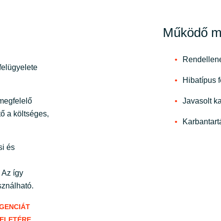
Sweden
Működő m
United Kingdom
Rendellene
felügyelete
Hibatípus 
megfelelő
Javasolt k
ő a költséges,
Karbantartá
si és
 Az így
sználható.
IGENCIÁT
ELETÉRE.