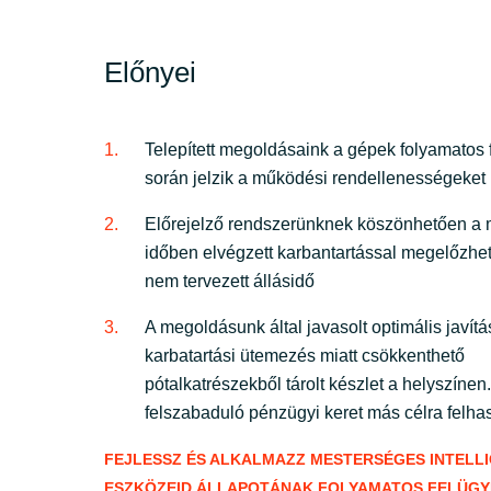
Sri Lanka
Előnyei
Ukraine
Telepített megoldásaink a gépek folyamatos 
során jelzik a működési rendellenességeket
Előrejelző rendszerünknek köszönhetően a 
időben elvégzett karbantartással megelőzhet
nem tervezett állásidő
A megoldásunk által javasolt optimális javítá
karbatartási ütemezés miatt csökkenthető
pótalkatrészekből tárolt készlet a helyszínen.
felszabaduló pénzügyi keret más célra felha
FEJLESSZ ÉS ALKALMAZZ MESTERSÉGES INTELL
ESZKÖZEID ÁLLAPOTÁNAK FOLYAMATOS FELÜGY