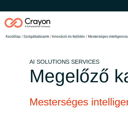
Kezdőlap
Szolgáltatásaink
Innováció és fejlődés
Mesterséges intelligenci
Szolgáltatásaink
AI SOLUTIONS SERVICES
Szoftverfejlesztő partner
Megelőző ka
Global site
Austria
Tartalmak
Mesterséges intellig
Denmark
Rólunk