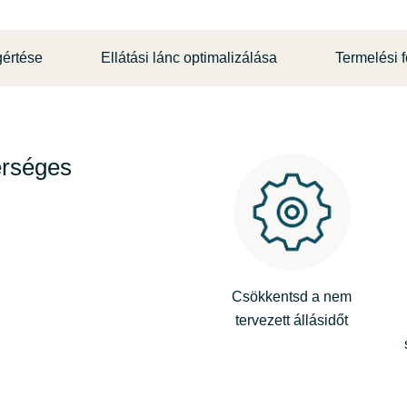
Germany
értése
Ellátási lánc optimalizálása
Termelési 
India
Kuwait
erséges
Malaysia
Norway
Poland
Csökkentsd a nem
tervezett állásidőt
Romania
Singapore