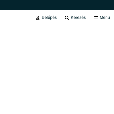
Belépés
Keresés
Menü
FELMÉRÉS ÉS MIGRÁCIÓ
Felhőmigrációt előkészítő
felmérés
Felhő érettség felmérése
Australia
Tanácsadás a felhő infrastruktúra
Czechia
kialakításához
Felhő megvalósíthatósági
Finland
vizsgálat