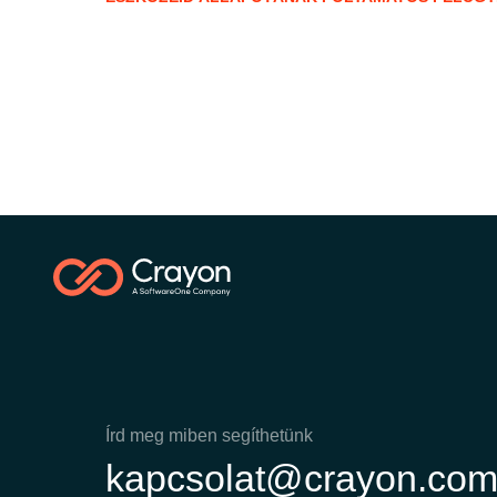
Írd meg miben segíthetünk
kapcsolat@crayon.co