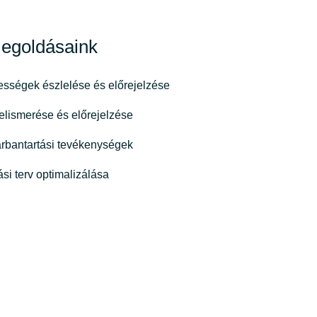
Switzerland
egoldásaink
United States
sségek észlelése és előrejelzése
felismerése és előrejelzése
arbantartási tevékenységek
si terv optimalizálása