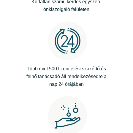
Korlátlan számú kérdés egyszerű
önkiszolgáló felületen
India
Indonesia
Kingdom of Saudi Arabia
Kuwait
Több mint 500 licencelési szakértő és
Latvia
felhő tanácsadó áll rendelkezésedre a
nap 24 órájában
Lithuania
Malaysia
Middle East
Netherlands