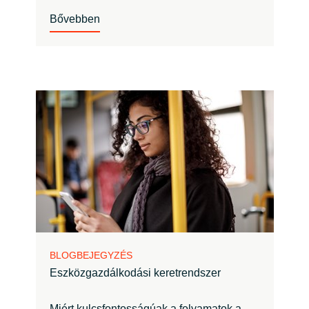
Bővebben
BLOGBEJEGYZÉS
Eszközgazdálkodási keretrendszer
Miért kulcsfontosságúak a folyamatok a