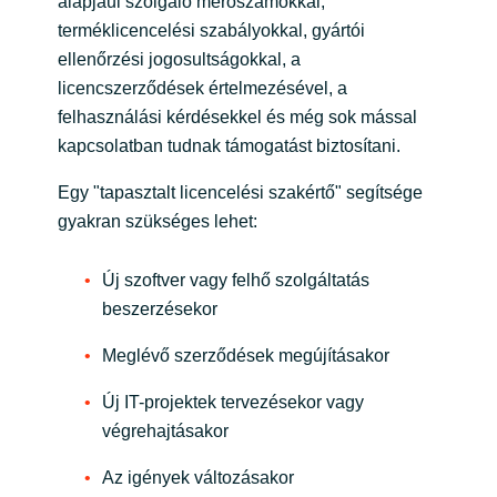
alapjául szolgáló mérőszámokkal,
Slovenia
terméklicencelési szabályokkal, gyártói
ellenőrzési jogosultságokkal, a
Singapore
licencszerződések értelmezésével, a
Spain
felhasználási kérdésekkel és még sok mással
kapcsolatban tudnak támogatást biztosítani.
Sri Lanka
Egy "tapasztalt licencelési szakértő" segítsége
gyakran szükséges lehet:
Sweden
Új szoftver vagy felhő szolgáltatás
Switzerland
beszerzésekor
Ukraine
Meglévő szerződések megújításakor
United Kingdom
Új IT-projektek tervezésekor vagy
végrehajtásakor
United States
Az igények változásakor