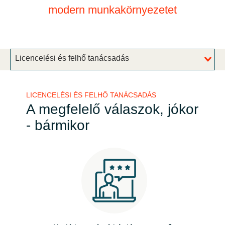
modern munkakörnyezetet
Bulgaria
Karrier
Czechia
Partnerek
Licencelési és felhő tanácsadás
Denmark
Estonia
LICENCELÉSI ÉS FELHŐ TANÁCSADÁS
A megfelelő válaszok, jókor
Finland
- bármikor
France
Germany
Hungary
Iceland