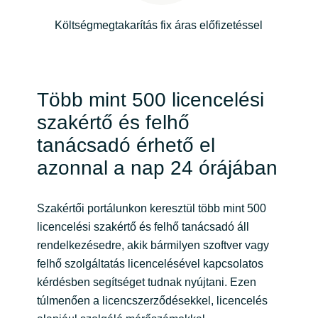
Költségmegtakarítás fix áras előfizetéssel
Norway
Oman
Több mint 500 licencelési
Philippines
szakértő és felhő
Poland
tanácsadó érhető el
azonnal a nap 24 órájában
Portugal
Szakértői portálunkon keresztül több mint 500
Qatar
licencelési szakértő és felhő tanácsadó áll
rendelkezésedre, akik bármilyen szoftver vagy
Romania
felhő szolgáltatás licencelésével kapcsolatos
kérdésben segítséget tudnak nyújtani. Ezen
Serbia
túlmenően a licencszerződésekkel, licencelés