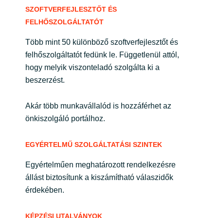
SZOFTVERFEJLESZTŐT ÉS
FELHŐSZOLGÁLTATÓT
Több mint 50 különböző szoftverfejlesztőt és
felhőszolgáltatót fedünk le. Függetlenül attól,
hogy melyik viszonteladó szolgálta ki a
beszerzést.
Akár több munkavállalód is hozzáférhet az
önkiszolgáló portálhoz.
EGYÉRTELMŰ SZOLGÁLTATÁSI SZINTEK
Egyértelműen meghatározott rendelkezésre
állást biztosítunk a kiszámítható válaszidők
érdekében.
KÉPZÉSI UTALVÁNYOK