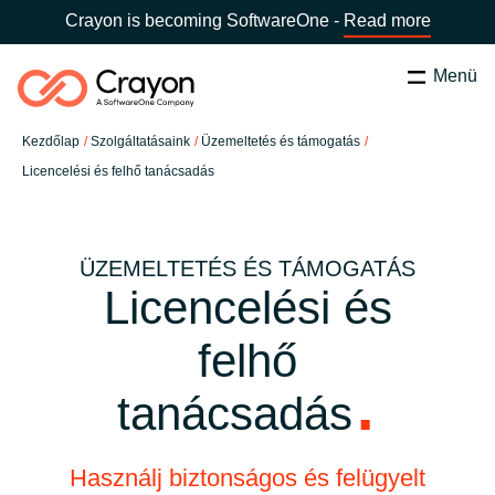
Crayon is becoming SoftwareOne -
Read more
Menü
Keresés
Bezárás
Kezdőlap
Szolgáltatásaink
Üzemeltetés és támogatás
Szolgáltatásaink
Licencelési és felhő tanácsadás
Ország:
Hungary
VÁLASSZ ORSZÁGOT
Szoftverfejlesztő partnereink
ÜZEMELTETÉS ÉS TÁMOGATÁS
Licencelési és
Global site
Tartalmak
felhő
Africa
Rólunk
tanácsadás
Australia
Kapcsolatfelvétel
Austria
Használj biztonságos és felügyelt