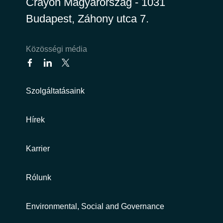
Crayon Magyarország - 1031
Budapest, Záhony utca 7.
India
Indonesia
Közösségi média
Kingdom of Saudi Arabia
Szolgáltatásaink
Kuwait
Latvia
Hírek
Lithuania
Karrier
Malaysia
Rólunk
Middle East
Environmental, Social and Governance
Netherlands