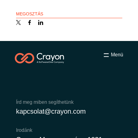
Bulgaria
Karrier
MEGOSZTÁS
Czechia
Partnerek
Denmark
Menü
Estonia
Finland
France
Írd meg miben segíthetünk
Germany
kapcsolat@crayon.com
Hungary
Irodánk
Iceland