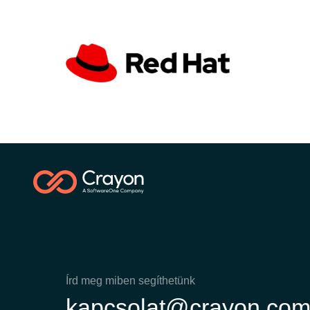
Írd meg miben segíthetünk
kapcsolat@crayon.co