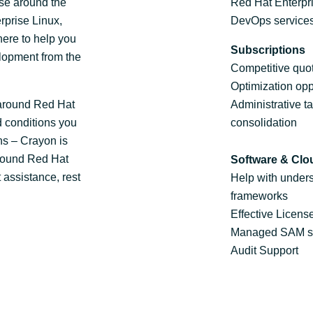
ise around the
Red Hat Enterpr
rprise Linux,
DevOps services
ere to help you
Subscriptions
elopment from the
Competitive quot
Optimization opp
 around Red Hat
Administrative ta
d conditions you
consolidation
ns – Crayon is
around Red Hat
Software & Clo
 assistance, rest
Help with under
frameworks
Effective Licens
Managed SAM s
Audit Support