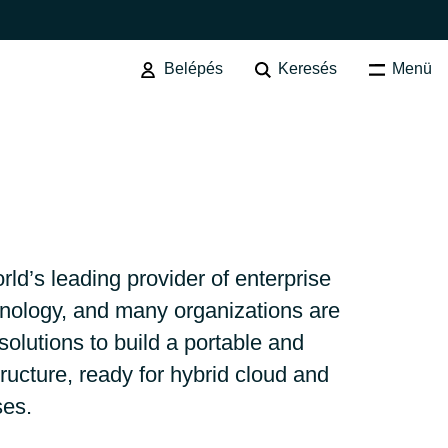
Belépés
Keresés
Menü
FELMÉRÉS ÉS MIGRÁCIÓ
Felhőmigrációt előkészítő
felmérés
Felhő érettség felmérése
Australia
rld’s leading provider of enterprise
nology, and many organizations are
Tanácsadás a felhő infrastruktúra
Czechia
kialakításához
solutions to build a portable and
ructure, ready for hybrid cloud and
Felhő megvalósíthatósági
Finland
ses.
vizsgálat