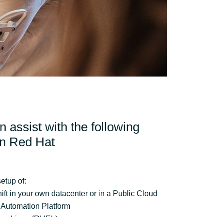
Switzerland
United States
 assist with the following
on Red Hat
setup of:
t in your own datacenter or in a Public Cloud
 Automation Platform