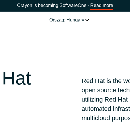
Crayon is becoming SoftwareOne -
Read more
Ország: Hungary
SZOLGÁLTATÁSAINK
Felmérés és migráció
VÁLASSZ ORSZÁGOT
eink
 Hat
Eszközgazdálkodás és
költségoptimalizálás
Africa
Red Hat is the wo
open source tech
Üzemeltetés és támogatás
Bulgaria
utilizing Red Hat 
automated infrast
Innováció és fejlődés
Estonia
multicloud purpo