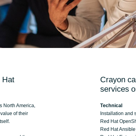
Sweden
United Kingdom
 Hat
Crayon can
services 
ss North America,
Technical
alue of their
Installation and 
self.
Red Hat OpenShif
Red Hat Ansible