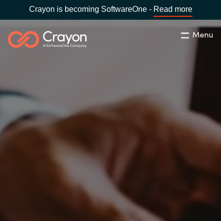
Crayon is becoming SoftwareOne -
Read more
Menu
Search
Close
Our Expertise
Country:
Indonesia
CHOOSE YOUR LANGUAGE
Software Partners
Global site
Resources
Africa
About us
Australia
Contact Us
Austria