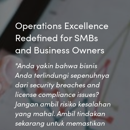
India
Operations Excellence
Indonesia
Redefined for SMBs
Kingdom of Saudi Arabia
and Business Owners
Kuwait
"Anda yakin bahwa bisnis
Latvia
Anda terlindungi sepenuhnya
dari security breaches and
Lithuania
license compliance issues?
Malaysia
Jangan ambil risiko kesalahan
yang mahal. Ambil tindakan
Middle East
sekarang untuk memastikan
Netherlands