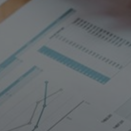
Slovenia
Singapore
Spain
Sri Lanka
Sweden
Switzerland
Ukraine
United Kingdom
United States