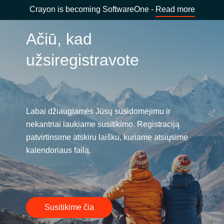
Crayon is becoming SoftwareOne -
Read more
Ačiū, kad
užsiregistravote
Labai džiaugiamės Jūsų susidomėjimu ir
nekantriai laukiame susitikimo. Registraciją
patvirtinsime atskiru laišku, kuriame atsiųsime
kalendoriaus failą.
Susitikime čia