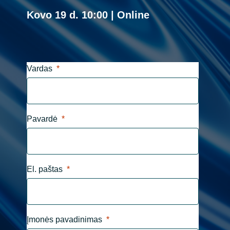
Kovo 19 d. 10:00 | Online
India
Indonesia
Vardas
Kingdom of Saudi Arabia
Kuwait
Pavardė
Latvia
Lithuania
El. paštas
Malaysia
Middle East
Įmonės pavadinimas
Netherlands