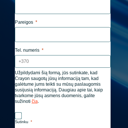
Norway
Pareigos
Oman
Philippines
Tel. numeris
Poland
Portugal
Užpildydami šią formą, jūs sutinkate, kad
Crayon saugotų jūsų informaciją tam, kad
galėtume jums teikti su mūsų paslaugomis
Qatar
susijusią informaciją. Daugiau apie tai, kaip
tvarkome jūsų asmens duomenis, galite
Romania
sužinoti
čia
.
Serbia
Sutinku