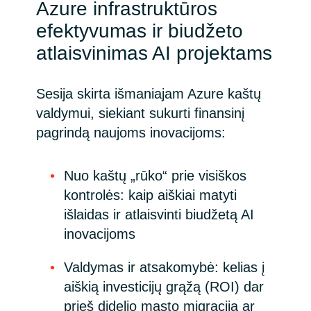
Azure infrastruktūros
efektyvumas ir biudžeto
atlaisvinimas AI projektams
Sesija skirta išmaniajam Azure kaštų
valdymui, siekiant sukurti finansinį
pagrindą naujoms inovacijoms:
Nuo kaštų „rūko“ prie visiškos
kontrolės: kaip aiškiai matyti
išlaidas ir atlaisvinti biudžetą AI
inovacijoms
Valdymas ir atsakomybė: kelias į
aiškią investicijų grąžą (ROI) dar
prieš didelio masto migraciją ar