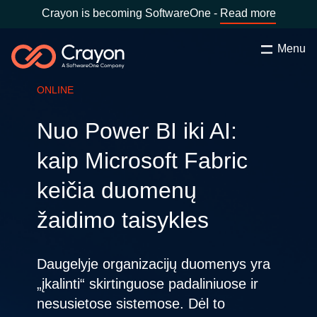
Crayon is becoming SoftwareOne -
Read more
Menu
Search
Close
ONLINE
Our Expertise
Nuo Power BI iki AI:
Country:
Lithuania
CHOOSE YOUR LANGUAGE
Software Partners
kaip Microsoft Fabric
keičia duomenų
Global site
Resources
žaidimo taisykles
Africa
Channel partner
Daugelyje organizacijų duomenys yra
Australia
„įkalinti“ skirtinguose padaliniuose ir
About us
Austria
nesusietose sistemose. Dėl to