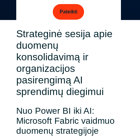
Slovenia
Pateikti
Singapore
Strateginė sesija apie
Spain
duomenų
Sri Lanka
konsolidavimą ir
Sweden
organizacijos
pasirengimą AI
Switzerland
sprendimų diegimui
Ukraine
Nuo Power BI iki AI:
United Kingdom
Microsoft Fabric vaidmuo
United States
duomenų strategijoje