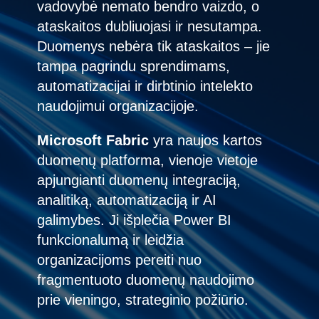
vadovybė nemato bendro vaizdo, o
Bulgaria
ataskaitos dubliuojasi ir nesutampa.
Contact Us
Duomenys nebėra tik ataskaitos – jie
Czechia
tampa pagrindu sprendimams,
Career
automatizacijai ir dirbtinio intelekto
Denmark
naudojimui organizacijoje.
Estonia
Microsoft Fabric
yra naujos kartos
duomenų platforma, vienoje vietoje
Finland
apjungianti duomenų integraciją,
analitiką, automatizaciją ir AI
France
galimybes. Ji išplečia Power BI
Germany
funkcionalumą ir leidžia
organizacijoms pereiti nuo
Hungary
fragmentuoto duomenų naudojimo
prie vieningo, strateginio požiūrio.
Iceland