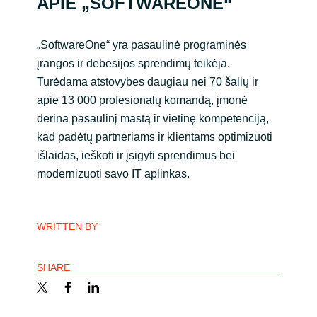
APIE „SOFTWAREONE“
„SoftwareOne“ yra pasaulinė programinės
įrangos ir debesijos sprendimų teikėja
.
Turėdama atstovybes daugiau nei 70 šalių ir
apie 13 000 profesionalų komandą, įmonė
derina pasaulinį mastą ir vietinę kompetenciją,
kad padėtų partneriams ir klientams optimizuoti
išlaidas, ieškoti ir įsigyti sprendimus bei
modernizuoti savo IT aplinkas.
WRITTEN BY
SHARE