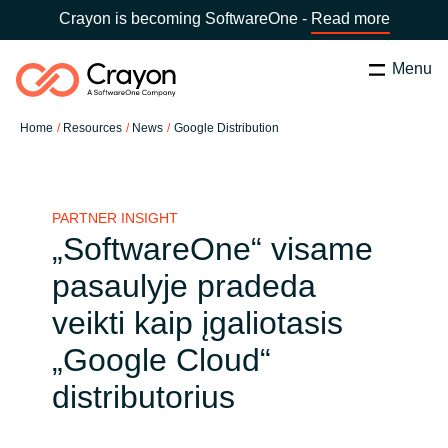
Crayon is becoming SoftwareOne -
Read more
Menu
Search
Close
Home
Resources
News
Google Distribution
Our Expertise
Country:
Lithuania
CHOOSE YOUR LANGUAGE
Software Partners
PARTNER INSIGHT
„SoftwareOne“ visame
Global site
pasaulyje pradeda
Resources
veikti kaip įgaliotasis
Africa
„Google Cloud“
Channel partner
Australia
distributorius
About us
Austria