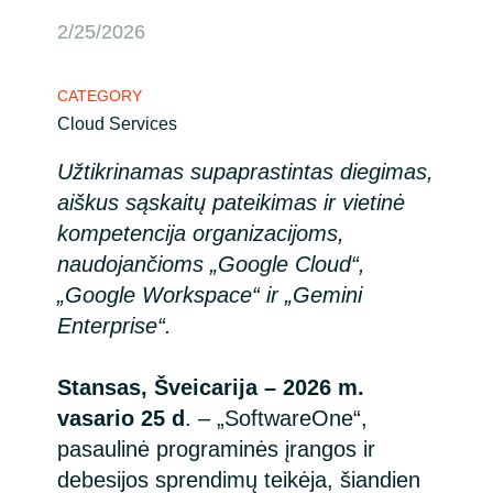
2/25/2026
Bulgaria
Contact Us
Czechia
CATEGORY
Career
Cloud Services
Denmark
Užtikrinamas supaprastintas diegimas,
Estonia
aiškus sąskaitų pateikimas ir vietinė
kompetencija organizacijoms,
Finland
naudojančioms „Google Cloud“,
„Google Workspace“ ir „Gemini
France
Enterprise“.
Germany
Stansas, Šveicarija – 2026 m.
vasario 25 d
. – „SoftwareOne“,
Hungary
pasaulinė programinės įrangos ir
Iceland
debesijos sprendimų teikėja, šiandien