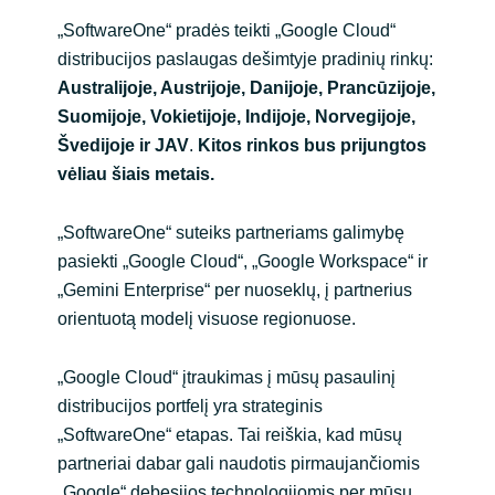
„SoftwareOne“ pradės teikti „Google Cloud“
Norway
distribucijos paslaugas dešimtyje pradinių rinkų:
Australijoje, Austrijoje, Danijoje, Prancūzijoje,
Oman
Suomijoje, Vokietijoje, Indijoje, Norvegijoje,
Švedijoje ir JAV
.
Kitos rinkos bus prijungtos
Philippines
vėliau šiais metais.
Poland
„SoftwareOne“ suteiks partneriams galimybę
pasiekti „Google Cloud“, „Google Workspace“ ir
Portugal
„Gemini Enterprise“ per nuoseklų, į partnerius
orientuotą modelį visuose regionuose.
Qatar
„Google Cloud“ įtraukimas į mūsų pasaulinį
Romania
distribucijos portfelį yra strateginis
„SoftwareOne“ etapas. Tai reiškia, kad mūsų
Serbia
partneriai dabar gali naudotis pirmaujančiomis
„Google“ debesijos technologijomis per mūsų