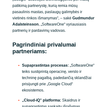
Slovenia
patikimą partnerystę, kurią remia mūsų
pasaulinis mastas, paslaugų galimybės ir
Singapore
vietinės rinkos išmanymas“, – sakė
Gudmundur
Adalsteinsson
, „SoftwareOne“ vyriausiasis
Spain
partnerių ir pardavimų vadovas.
Sri Lanka
Pagrindiniai privalumai
Sweden
partneriams:
Switzerland
Supaprastintas procesas:
„SoftwareOne“
teiks sustiprintą operacinę, verslo ir
Ukraine
techninę pagalbą, padedančią sklandžiai
prisijungti prie „Google Cloud“
United Kingdom
ekosistemos.
United States
„Cloud-iQ“ platforma:
Skaidrus ir
supaprastintas sąskaitų išrašymas,