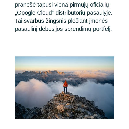
pranešė tapusi viena pirmųjų oficialių
India
„Google Cloud“ distributorių pasaulyje.
Tai svarbus žingsnis plečiant įmonės
Indonesia
pasaulinį debesijos sprendimų portfelį.
Kingdom of Saudi Arabia
Kuwait
Latvia
Lithuania
Malaysia
Middle East
Netherlands