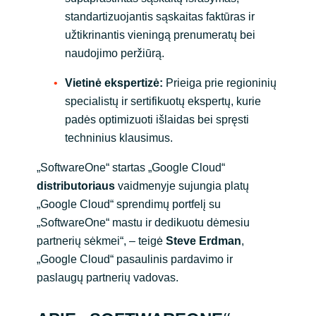
standartizuojantis sąskaitas faktūras ir
užtikrinantis vieningą prenumeratų bei
naudojimo peržiūrą.
Vietinė ekspertizė:
Prieiga prie regioninių
specialistų ir sertifikuotų ekspertų, kurie
padės optimizuoti išlaidas bei spręsti
techninius klausimus.
„SoftwareOne“ startas „Google Cloud“
distributoriaus
vaidmenyje sujungia platų
„Google Cloud“ sprendimų portfelį su
„SoftwareOne“ mastu ir dedikuotu dėmesiu
partnerių sėkmei“, – teigė
Steve Erdman
,
„Google Cloud“ pasaulinis pardavimo ir
paslaugų partnerių vadovas.