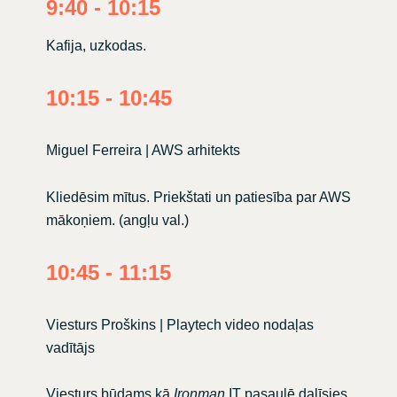
9:40 - 10:15
Kafija, uzkodas.
10:15 - 10:45
Miguel Ferreira | AWS arhitekts
Kliedēsim mītus. Priekštati un patiesība par AWS
mākoņiem. (angļu val.)
10:45 - 11:15
Viesturs Proškins | Playtech video nodaļas
vadītājs
Viesturs būdams kā
Ironman
IT pasaulē dalīsies