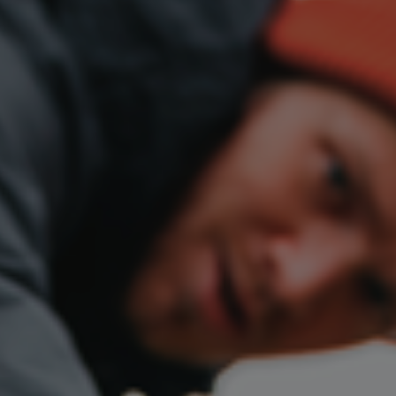
Bulgaria
Career
Czechia
Channel Partner
Denmark
Estonia
Finland
France
Germany
Hungary
Iceland