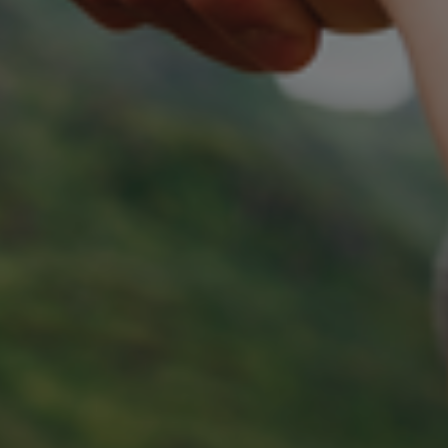
Slovenia
Singapore
Spain
Sri Lanka
Sweden
Switzerland
Ukraine
United Kingdom
United States