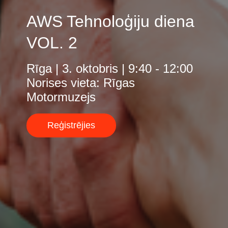
AWS Tehnoloģiju diena
Norway
VOL. 2
Oman
Rīga | 3. oktobris | 9:40 - 12:00
Philippines
Norises vieta: Rīgas
Motormuzejs
Poland
Reģistrējies
Portugal
Qatar
Romania
Serbia