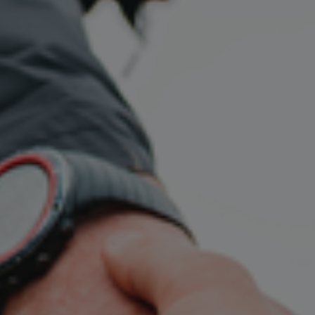
India
Indonesia
Kingdom of Saudi Arabia
Kuwait
Latvia
Lithuania
Malaysia
Middle East
Netherlands