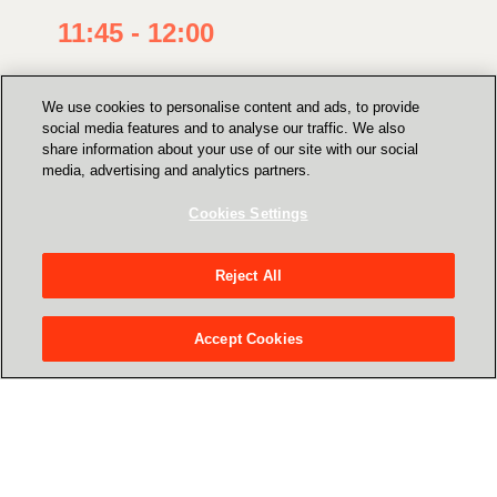
11:45 - 12:00
Nesteidzies un uzkavējies, satiec ekspertus un
We use cookies to personalise content and ads, to provide
uzdod jautājumus.
social media features and to analyse our traffic. We also
share information about your use of our site with our social
media, advertising and analytics partners.
Cookies Settings
Eksperti
Reject All
Accept Cookies