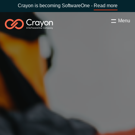
Crayon is becoming SoftwareOne -
Read more
Menu
Search
Close
Our Expertise
Country:
Latvia
CHOOSE YOUR LANGUAGE
Software Partners
Global site
Resources
Africa
About us
Australia
Contact Us
Austria