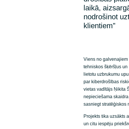
laikā, aizsargā
nodrošinot u
klientiem”
Viens no galvenajiem E
tehniskos šķēršļus un l
lietotu uzbrukumu upur
par kiberdrošības risk
vietas vadītājs Ņikita 
nepieciešama skaidra i
sasniegt stratēģiskos 
Projekts tika uzsākts
un citu iespēju priekš