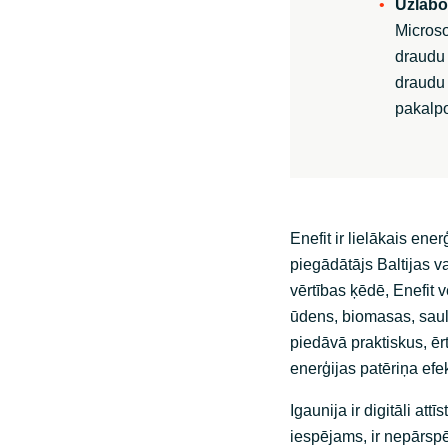
Uzlabo
Microso
draudu 
draudu 
pakalpo
Enefit ir lielākais en
piegādātājs Baltijas va
vērtības ķēdē, Enefit v
ūdens, biomasas, saul
piedāvā praktiskus, ēr
enerģijas patēriņa efekt
Igaunija ir digitāli att
iespējams, ir nepārspē