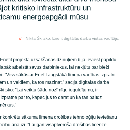
jot kritisko infrastruktūru un
zticamu energoapgādi mūsu
Ņikita Škitsko, Enefit digitālās darba vietas vadītājs.
nefit projekta uzsākšanas dzinuļiem bija ieviest papildu
abāk atbalstīt savus darbiniekus, lai nekļūtu par bieži
i. “Viss sākās ar Enefit augstākā līmeņa vadības izpratni
iem un veidiem, kā tos mazināt,” sacīja digitālās darba
Škitsko: “Lai veiktu šādu nozīmīgu ieguldījumu, ir
zpratne par to, kāpēc jūs to darāt un kā tas palīdz
mērķus.”
 ar konkrētu sākuma līmeņa drošības tehnoloģiju ieviešanu
rocību analīzi. “Lai gan visaptverošā drošības licence