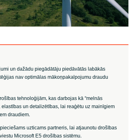
Sweden
United Kingdom
ājumi un dažādu piegādātāju piedāvātās labākās
atēģijas nav optimālas mākoņpakalpojumu draudu
rošības tehnoloģijām, kas darbojas kā “melnās
a elastības un detalizētības, lai reaģētu uz mainīgiem
iem draudiem.
epieciešams uzticams partneris, lai atjaunotu drošības
viestu Microsoft E5 drošības sistēmu.