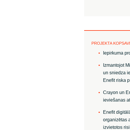
PROJEKTA KOPSAV
Iepirkuma pr
Izmantojot Mi
un sniedza ie
Enefit riska p
Crayon un En
ieviešanas a
Enefit digit
organizētas a
izvietotos ri