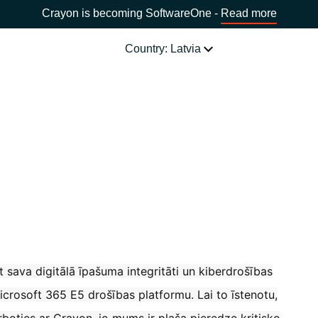
Crayon is becoming SoftwareOne -
Read more
Country: Latvia
OUR EXPERTISE
Software Procurement
CHOOSE YOUR LANGUAGE
IT Cost Management
Africa
Cloud Services
Bulgaria
Data and AI Solutions
t sava digitālā īpašuma integritāti un kiberdrošības
Estonia
icrosoft 365 E5 drošības platformu. Lai to īstenotu,