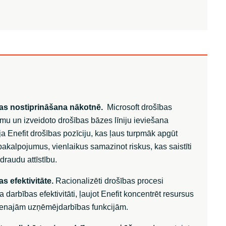
as nostiprināšana nākotnē.
Microsoft drošības
umu un izveidoto drošības bāzes līniju ieviešana
īja Enefit drošības pozīciju, kas ļaus turpmāk apgūt
kalpojumus, vienlaikus samazinot riskus, kas saistīti
rdraudu attīstību.
s efektivitāte.
Racionalizēti drošības procesi
a darbības efektivitāti, ļaujot Enefit koncentrēt resursus
venajām uzņēmējdarbības funkcijām.