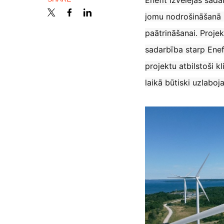
Enefit izvēlējās sada
France
Contact Us
jomu nodrošināšanā 
paātrināšanai. Projek
Iceland
sadarbība starp Enefi
Career
Kingdom of Saudi Arabia
projektu atbilstoši k
laikā būtiski uzlaboj
Lithuania
Channel Partner
Netherlands
Philippines
Qatar
Slovenia