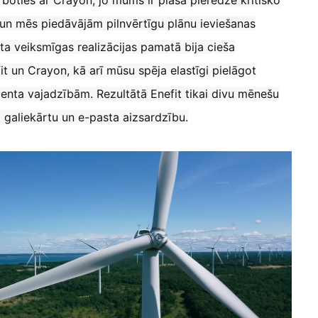
rboties ar Crayon, jo mums ir plaša pieredze kritisko
Germany
un mēs piedāvājām pilnvērtīgu plānu ieviešanas
ta veiksmīgas realizācijas pamatā bija cieša
India
t un Crayon, kā arī mūsu spēja elastīgi pielāgot
Kuwait
lienta vajadzībām. Rezultātā Enefit tikai divu mēnešu
a galiekārtu un e-pasta aizsardzību.
Malaysia
Norway
Poland
Romania
Singapore