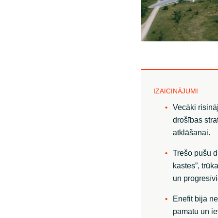
Sri Lanka
Ukraine
IZAICINĀJUMI
Vecāki risin
drošības str
atklāšanai.
Trešo pušu d
kastes”, trūk
un progresīv
Enefit bija n
pamatu un ie