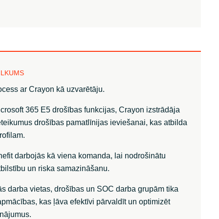
ILKUMS
ocess ar Crayon kā uzvarētāju.
crosoft 365 E5 drošības funkcijas, Crayon izstrādāja
teikumus drošības pamatlīnijas ieviešanai, kas atbilda
rofilam.
efit darbojās kā viena komanda, lai nodrošinātu
tbilstību un riska samazināšanu.
ālās darba vietas, drošības un SOC darba grupām tika
pmācības, kas ļāva efektīvi pārvaldīt un optimizēt
sinājumus.