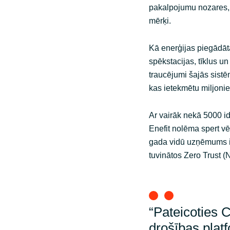
pakalpojumu nozares, 
mērķi.
Kā enerģijas piegādātā
spēkstacijas, tīklus u
traucējumi šajās sistē
kas ietekmētu miljon
Ar vairāk nekā 5000 i
Enefit nolēma spert vē
gada vidū uzņēmums izv
tuvinātos Zero Trust (
“Pateicoties 
drošības platf