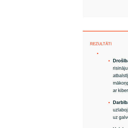
REZULTĀTI
Drošīb
risināj
atbalst
mākoņpa
ar kibe
Darbība
uzlaboj
uz gal