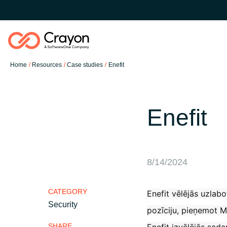
Home
Resources
Case studies
Enefit
Our Expertise
Enefit
Software Partners
Global site
Resources
8/14/2024
Austria
CATEGORY
Enefit vēlējās uzlabo
About us
Denmark
Security
pozīciju, pieņemot M
SHARE