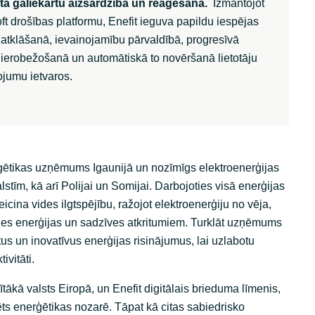
ta galiekārtu aizsardzība un reaģēšana.
Izmantojot
ft drošības platformu, Enefit ieguva papildu iespējas
atklāšanā, ievainojamību pārvaldībā, progresīvā
ierobežošanā un automātiskā to novēršanā lietotāju
jumu ietvaros.
erģētikas uzņēmums Igaunijā un nozīmīgs elektroenerģijas
lstīm, kā arī Polijai un Somijai. Darbojoties visā enerģijas
eicina vides ilgtspējību, ražojot elektroenerģiju no vēja,
es enerģijas un sadzīves atkritumiem. Turklāt uzņēmums
tus un inovatīvus enerģijas risinājumus, lai uzlabotu
ivitāti.
īstītākā valsts Eiropā, un Enefit digitālais brieduma līmenis,
ts enerģētikas nozarē. Tāpat kā citas sabiedrisko