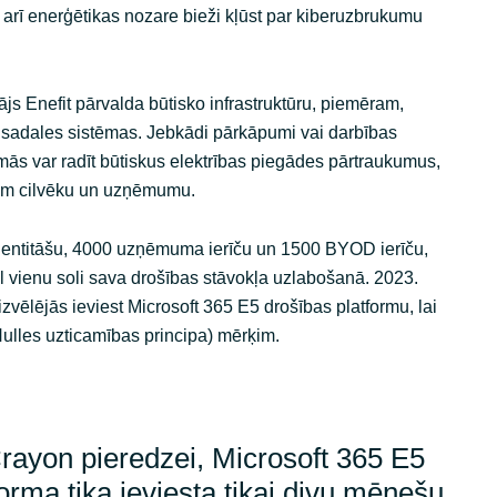
arī enerģētikas nozare bieži kļūst par kiberuzbrukumu
js Enefit pārvalda būtisko infrastruktūru, piemēram,
n sadales sistēmas. Jebkādi pārkāpumi vai darbības
mās var radīt būtiskus elektrības piegādes pārtraukumus,
iem cilvēku un uzņēmumu.
dentitāšu, 4000 uzņēmuma ierīču un 1500 BYOD ierīču,
l vienu soli sava drošības stāvokļa uzlabošanā. 2023.
ēlējās ieviest Microsoft 365 E5 drošības platformu, lai
Nulles uzticamības principa) mērķim.
Crayon pieredzei, Microsoft 365 E5
orma tika ieviesta tikai divu mēnešu