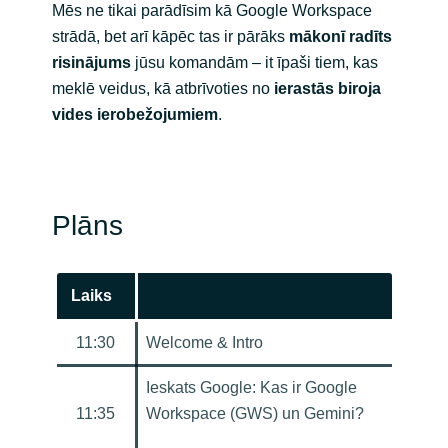
Mēs ne tikai parādīsim kā Google Workspace
strādā, bet arī kāpēc tas ir pārāks
mākonī radīts
risinājums
jūsu komandām – it īpaši tiem, kas
meklē veidus, kā atbrīvoties no
ierastās biroja
vides ierobežojumiem
.
Plāns
Laiks
11:30
Welcome & Intro
Ieskats Google: Kas ir Google
11:35
Workspace (GWS) un Gemini?