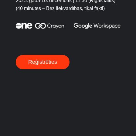
2025. gada 10. decembris | 11:30 (Rīgas laiks)
(40 minūtes – Bez liekvārdības, tikai fakti)
Reģistrēties