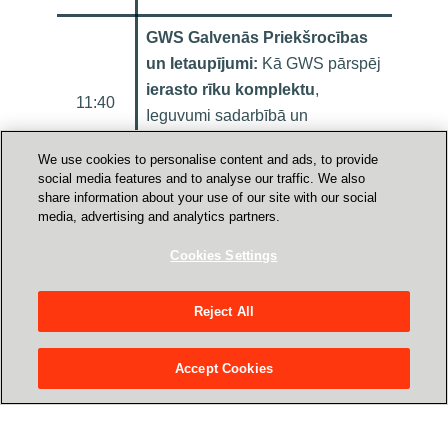
GWS Galvenās Priekšrocības
un Ietaupījumi:
Kā GWS pārspēj
ierasto rīku komplektu
,
11:40
Ieguvumi sadarbībā un
izmaksās
. Eoin Foley, Crayon
We use cookies to personalise content and ads, to provide
Google Cloud Speacialist
social media features and to analyse our traffic. We also
share information about your use of our site with our social
Kritiski Svarīgais:
GWS
media, advertising and analytics partners.
Drošības arhitektūra.
Gemini
Cookies Settings
Pārveido Ikdienu:
MI Google
11:50
Workspace lietotnēs. Erik
Reject All
Torstensson, Strategic Partner
Engineer Google Cloud
Accept Cookies
12:10
Q&A