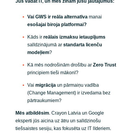
Jūs vadāt IT, un mēs zinām jūsu jautājumus:
Vai GWS ir reāla alternatīva
manai
esošajai biroja platformai?
Kāds ir
reālais izmaksu ietaupījums
salīdzinājumā ar
standarta licenču
modeļiem
?
Kā mēs nodrošinām drošību ar
Zero Trust
principiem tieši mākonī?
Vai
migrācija
un pārmaiņu vadība
(Change Management) ir izvedama bez
pārtraukumiem?
Mēs atbildēsim
. Crayon Latvia un Google
eksperti jūs aicina uz ātru un salīdzinošu
tiešsaistes sesiju, kas fokusēta uz IT līderiem.