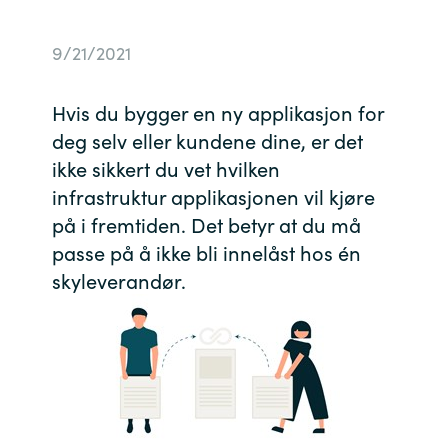
Bulgaria
Channel partner
9/21/2021
Czechia
Kontakt oss
Hvis du bygger en ny applikasjon for
Denmark
deg selv eller kundene dine, er det
ikke sikkert du vet hvilken
Estonia
infrastruktur applikasjonen vil kjøre
på i fremtiden. Det betyr at du må
Finland
passe på å ikke bli innelåst hos én
skyleverandør.
France
Germany
Hungary
Iceland