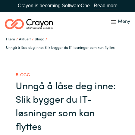
Crayon is becoming SoftwareOne -
Read more
Meny
Søk
Lukk
Hjem
Aktuelt
Blogg
Hva gjør vi
Unngå å låse deg inne: Slik bygger du IT-løsninger som kan flyttes
Land:
Norway
SPRÅK
Hvem er vi
BLOGG
Unngå å låse deg inne:
Global site
Karriere
Slik bygger du IT-
Africa
Aktuelt
løsninger som kan
Australia
flyttes
Samarbeidspartnere
Austria