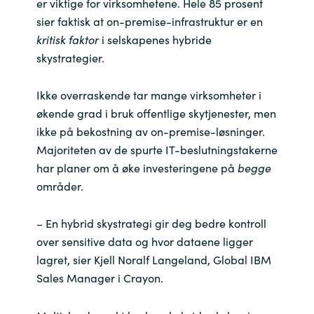
er viktige for virksomhetene. Hele 85 prosent
sier faktisk at on-premise-infrastruktur er en
Norway
kritisk faktor
i selskapenes hybride
skystrategier.
Oman
Ikke overraskende tar mange virksomheter i
Philippines
økende grad i bruk offentlige skytjenester, men
ikke på bekostning av on-premise-løsninger.
Poland
Majoriteten av de spurte IT-beslutningstakerne
har planer om å øke investeringene på
begge
Portugal
områder.
Qatar
– En hybrid skystrategi gir deg bedre kontroll
over sensitive data og hvor dataene ligger
Romania
lagret, sier Kjell Noralf Langeland, Global IBM
Sales Manager i Crayon.
Serbia