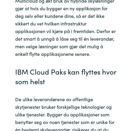
Multicloud og økt bruk av hybride skyløsninger
Slovenia
gjør at hvis du bygger en ny applikasjon for
deg selv eller kundene dine, så er det ikke
Singapore
sikkert du vet hvilken infrastruktur
Spain
applikasjonen vil kjøre på i fremtiden. Derfor er
det smart å unngå å låse seg til én leverandør,
Sri Lanka
men velge løsninger som gjør det mulig å
enkelt flytte applikasjonene senere.
Sweden
IBM Cloud Paks kan flyttes hvor
Switzerland
som helst
Ukraine
De ulike leverandørene av offentlige
United Kingdom
skytjenester bruker forskjellige teknologier og
ulike tjenester. Bygger du applikasjoner som
United States
benytter seg av noen tjenester som er unike for
én bestemt skyleverandør, risikerer du at du