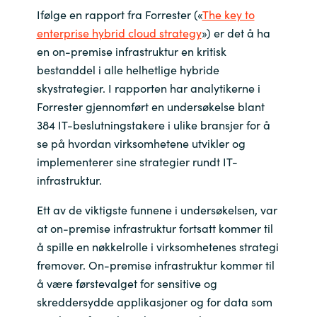
Ifølge en rapport fra Forrester («
The key to
India
enterprise hybrid cloud strategy
») er det å ha
en on-premise infrastruktur en kritisk
Indonesia
bestanddel i alle helhetlige hybride
skystrategier. I rapporten har analytikerne i
Kingdom of Saudi Arabia
Forrester gjennomført en undersøkelse blant
384 IT-beslutningstakere i ulike bransjer for å
Kuwait
se på hvordan virksomhetene utvikler og
implementerer sine strategier rundt IT-
Latvia
infrastruktur.
Lithuania
Ett av de viktigste funnene i undersøkelsen, var
at on-premise infrastruktur fortsatt kommer til
Malaysia
å spille en nøkkelrolle i virksomhetenes strategi
fremover. On-premise infrastruktur kommer til
Middle East
å være førstevalget for sensitive og
skreddersydde applikasjoner og for data som
Netherlands