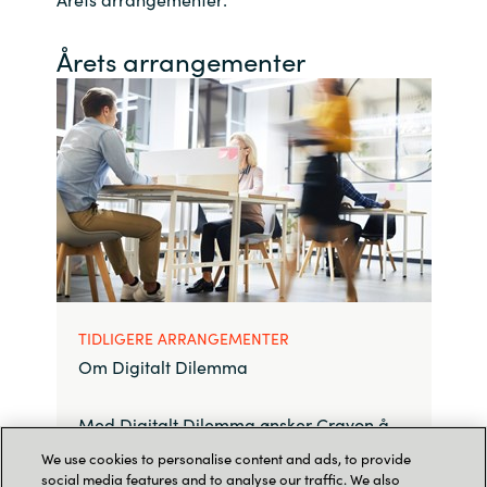
Årets arrangementer
TIDLIGERE ARRANGEMENTER
Om Digitalt Dilemma
Med Digitalt Dilemma ønsker Crayon å
skape en møteplass hvor en kan bygge
We use cookies to personalise content and ads, to provide
nettverk, dele erfaringer og ha dialoger …
social media features and to analyse our traffic. We also