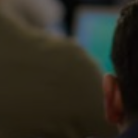
Slovenia
Singapore
Spain
Sri Lanka
Sweden
Switzerland
Ukraine
United Kingdom
United States