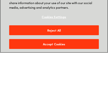
share information about your use of our site with our social
media, advertising and analytics partners.
Les mer
Cookies Settings
Reject All
Accept Cookies
TIDLIGERE ARRANGEMENTER
Velkommen til Digitalt Dilemma 8.juni