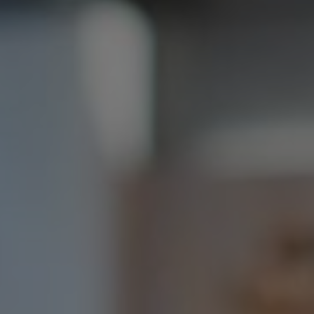
Bulgaria
Channel partner
Czechia
Kontakt oss
Denmark
Estonia
Finland
France
Germany
Hungary
Iceland