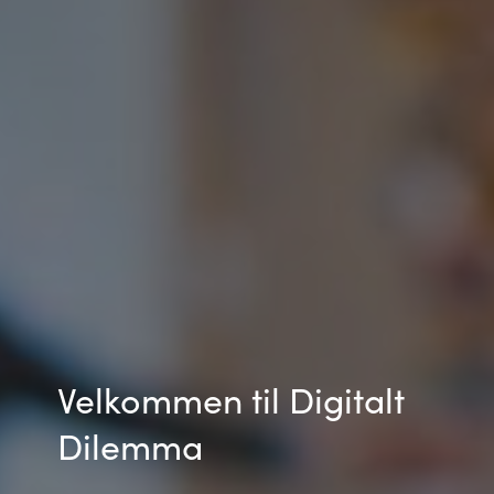
India
Indonesia
Kingdom of Saudi Arabia
Kuwait
Latvia
Lithuania
Malaysia
Velkommen til Digitalt
Middle East
Dilemma
Netherlands