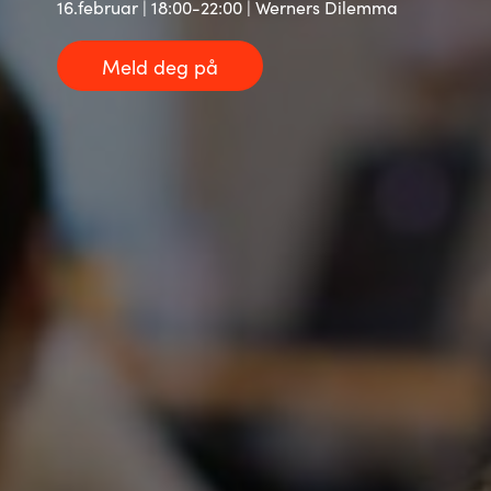
16.februar | 18:00-22:00 | Werners Dilemma
Norway
Meld deg på
Oman
Philippines
Poland
Portugal
Qatar
Romania
Serbia