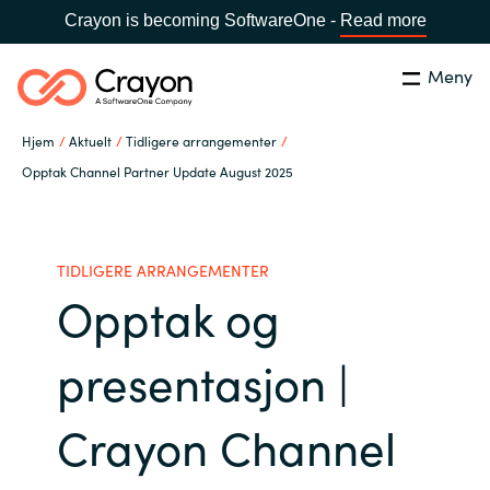
Crayon is becoming SoftwareOne -
Read more
Meny
Søk
Lukk
Hjem
Aktuelt
Tidligere arrangementer
Hva gjør vi
Opptak Channel Partner Update August 2025
Land:
Norway
SPRÅK
Hvem er vi
TIDLIGERE ARRANGEMENTER
Opptak og
Global site
Karriere
Africa
presentasjon |
Aktuelt
Australia
Crayon Channel
Samarbeidspartnere
Austria