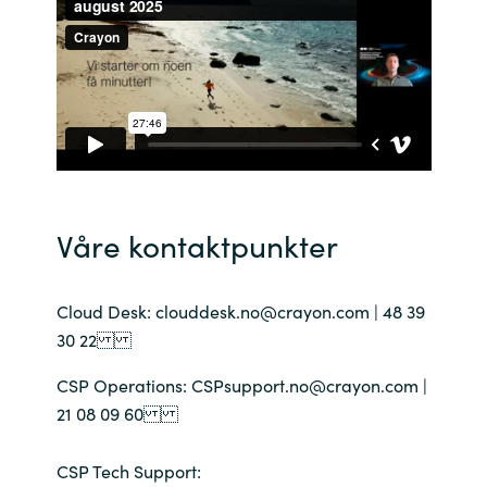
India
Indonesia
Kingdom of Saudi Arabia
Kuwait
Våre kontaktpunkter
Latvia
Cloud Desk: clouddesk.no@crayon.com | 48 39
Lithuania
30 22
Malaysia
CSP Operations: CSPsupport.no@crayon.com |
21 08 09 60
Middle East
CSP Tech Support:
Netherlands