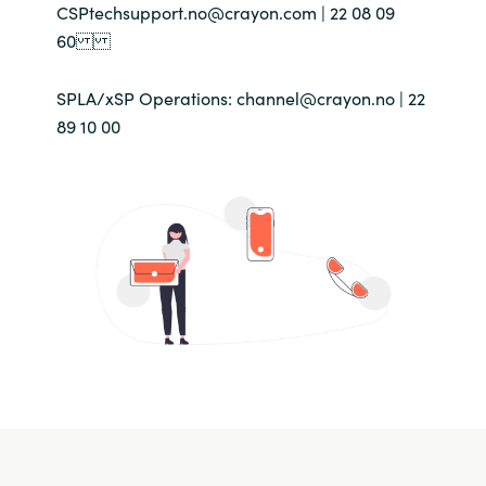
CSPtechsupport.no@crayon.com | 22 08 09
60
Norway
SPLA/xSP Operations: channel@crayon.no | 22
Oman
89 10 00
Philippines
Poland
Portugal
Qatar
Romania
Serbia