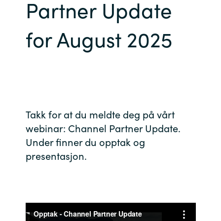
Partner Update
Bulgaria
Channel partner
for August 2025
Czechia
Kontakt oss
Denmark
Estonia
Takk for at du meldte deg på vårt
Finland
webinar: Channel Partner Update.
France
Under finner du opptak og
presentasjon.
Germany
Hungary
Iceland