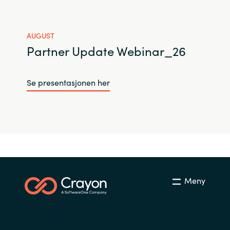
Slovenia
Singapore
AUGUST
Partner Update Webinar_26
Spain
Sri Lanka
Se presentasjonen her
Sweden
Switzerland
Ukraine
Meny
United Kingdom
United States