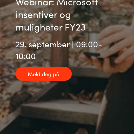
Webinar: Microsoft
insentiver og
India
muligheter FY23
Indonesia
29. september | 09:00-
Kingdom of Saudi Arabia
10:00
Kuwait
Latvia
Meld deg på
Lithuania
Malaysia
Middle East
Netherlands