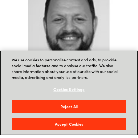
We use cookies to personalise content and ads, to provide
social media features and to analyse our traffic. We also
share information about your use of our site with our social
media, advertising and analytics partners.
Cookies Settings
Astrit Brovina
Kr
Business Development Manager Dynamics i Crayon
Clou
Reject All
Astrit begynte i Crayon i juli som Business
Kri
Development Manager Dynamics, og er
Cra
Accept Cookies
ansvarlig får å drive vår satsing på BizzApps.
hje