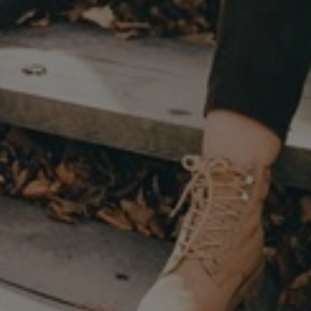
Norway
Oman
Philippines
Poland
Portugal
Qatar
Romania
Serbia