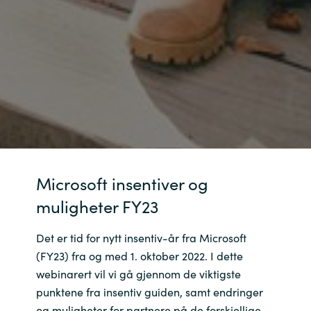
Slovenia
Singapore
Spain
Sri Lanka
Sweden
Switzerland
Microsoft insentiver og
muligheter FY23
Ukraine
Det er tid for nytt insentiv-år fra Microsoft
United Kingdom
(FY23) fra og med 1. oktober 2022. I dette
webinarert vil vi gå gjennom de viktigste
United States
punktene fra insentiv guiden, samt endringer
og muligheter for partnere på de forskjellige