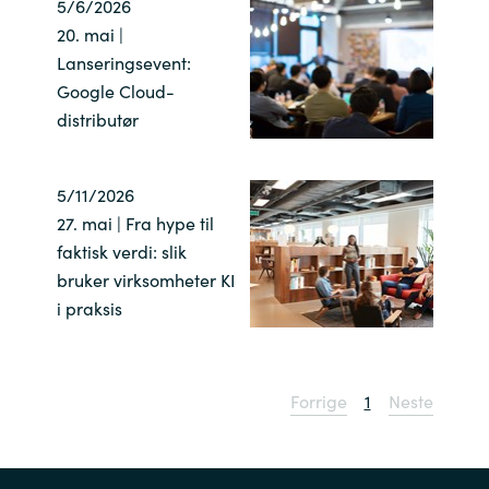
5/6/2026
20. mai |
Norway
Lanseringsevent:
Google Cloud-
Oman
distributør
Philippines
5/11/2026
Poland
27. mai | Fra hype til
faktisk verdi: slik
Portugal
bruker virksomheter KI
i praksis
Qatar
Romania
Forrige
1
Neste
Serbia