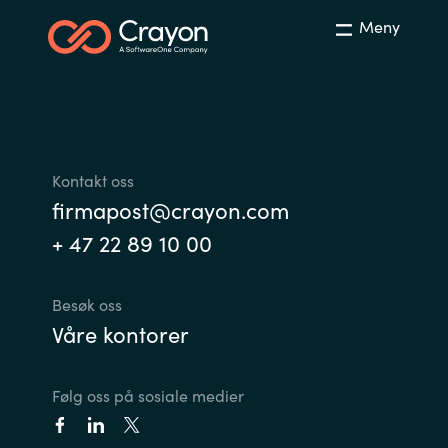
Slovenia
Meny
Singapore
Spain
Sri Lanka
Kontakt oss
firmapost@crayon.com
Sweden
+ 47 22 89 10 00
Switzerland
Besøk oss
Ukraine
Våre kontorer
United Kingdom
Følg oss på sosiale medier
United States