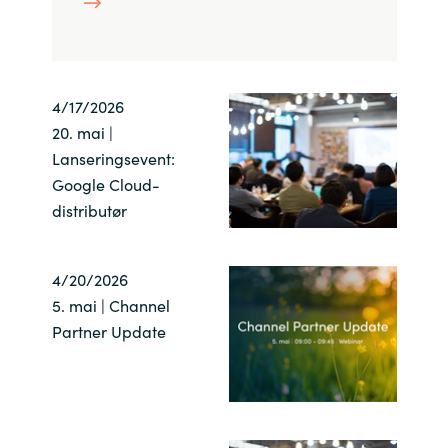
India
Indonesia
4/17/2026
20. mai |
Kingdom of Saudi Arabia
Lanseringsevent:
Google Cloud-
Kuwait
distributør
Latvia
4/20/2026
Lithuania
5. mai | Channel
Partner Update
Malaysia
Middle East
Netherlands