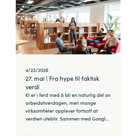
Bulgaria
Channel partner
Czechia
Kontakt oss
Denmark
Estonia
4/23/2026
Finland
27. mai | Fra hype til faktisk
France
verdi
KI er i ferd med å bli en naturlig del av
Germany
arbeidshverdagen, men mange
virksomheter opplever fortsatt at
Hungary
verdien uteblir. Sammen med Googl…
Iceland