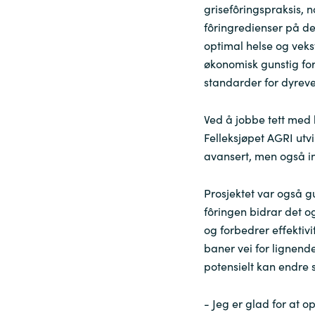
grisefôringspraksis, 
fôringredienser på de
optimal helse og veks
økonomisk gunstig for
standarder for dyreve
Ved å jobbe tett med
Felleksjøpet AGRI utv
avansert, men også int
Prosjektet var også g
fôringen bidrar det o
og forbedrer effektivi
baner vei for lignend
potensielt kan endre s
- Jeg er glad for at op