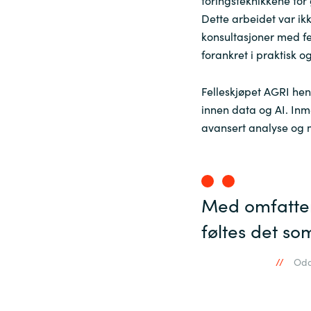
Dette arbeidet var ik
konsultasjoner med fe
forankret i praktisk o
Felleskjøpet AGRI hen
innen data og AI. Inm
avansert analyse og ma
Med omfatten
føltes det s
Odd