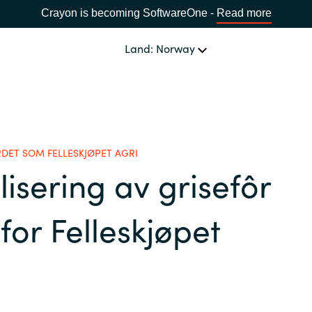
Crayon is becoming SoftwareOne -
Read more
Land: Norway
HVA GJØR VI
Programvare og
SPRÅK
skytjenester
RDET SOM FELLESKJØPET AGRI
isering av grisefôr
Kostnadsoptimalisering
Africa
for Felleskjøpet
Bulgaria
Konsulenttjenester
Data & AI
Estonia