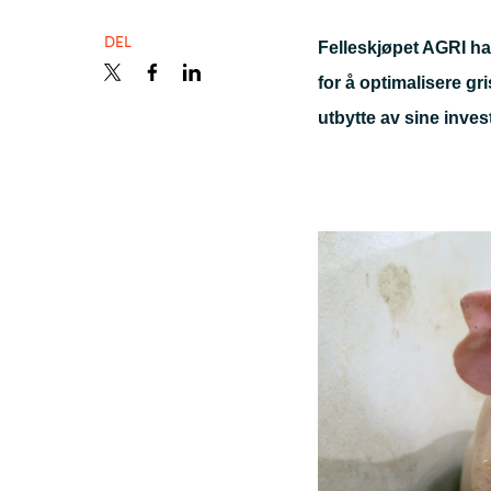
France
Samarbeidspartnere
DEL
Felleskjøpet AGRI ha
Iceland
for å optimalisere gr
utbytte av sine inves
Channel partner
Kingdom of Saudi Arabia
Lithuania
Kontakt oss
Netherlands
Philippines
Qatar
Slovenia