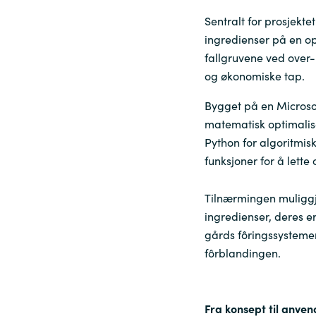
Sentralt for prosjekte
ingredienser på en o
fallgruvene ved over-
og økonomiske tap.
Bygget på en Microsof
matematisk optimalise
Python for algoritmis
funksjoner for å lette
Tilnærmingen muliggj
ingredienser, deres e
gårds fôringssysteme
fôrblandingen.
Fra konsept til anve