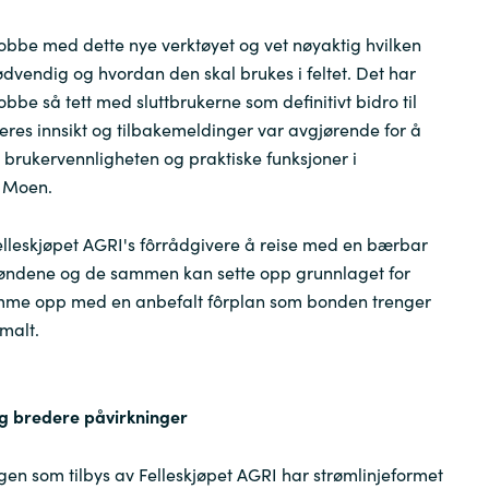
 jobbe med dette nye verktøyet og vet nøyaktig hvilken
dvendig og hvordan den skal brukes i feltet. Det har
jobbe så tett med sluttbrukerne som definitivt bidro til
Deres innsikt og tilbakemeldinger var avgjørende for å
 brukervennligheten og praktiske funksjoner i
r Moen.
Felleskjøpet AGRI's fôrrådgivere å reise med en bærbar
bøndene og de sammen kan sette opp grunnlaget for
mme opp med en anbefalt fôrplan som bonden trenger
imalt.
g bredere påvirkninger
gen som tilbys av Felleskjøpet AGRI har strømlinjeformet