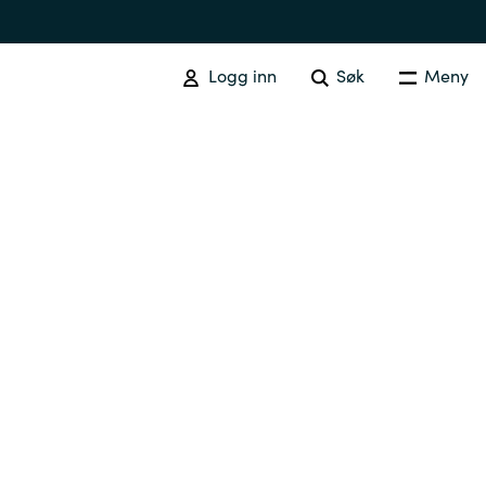
Logg inn
Søk
Meny
PROGRAMVARE OG SKYTJENESTER
Oversikt
Australia
Czechia
Finland