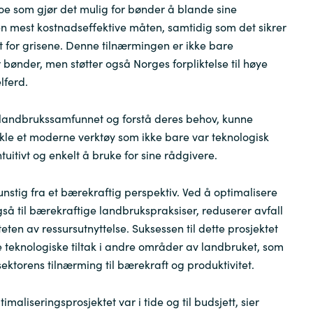
noe som gjør det mulig for bønder å blande sine
n mest kostnadseffektive måten, samtidig som det sikrer
t for grisene. Denne tilnærmingen er ikke bare
 bønder, men støtter også Norges forpliktelse til høye
lferd.
 landbrukssamfunnet og forstå deres behov, kunne
ikle et moderne verktøy som ikke bare var teknologisk
uitivt og enkelt å bruke for sine rådgivere.
unstig fra et bærekraftig perspektiv. Ved å optimalisere
gså til bærekraftige landbrukspraksiser, reduserer avfall
teten av ressursutnyttelse. Suksessen til dette prosjektet
e teknologiske tiltak i andre områder av landbruket, som
ektorens tilnærming til bærekraft og produktivitet.
timaliseringsprosjektet var i tide og til budsjett, sier