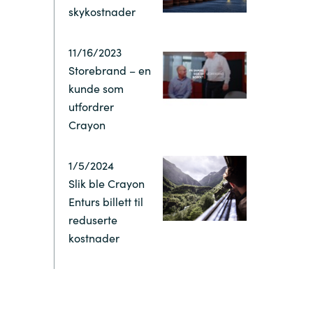
skykostnader
Switzerland
11/16/2023
United States
Storebrand – en
kunde som
utfordrer
Crayon
1/5/2024
Slik ble Crayon
Enturs billett til
reduserte
kostnader