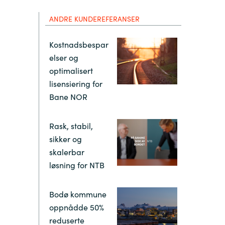
Hungary
ANDRE KUNDEREFERANSER
Indonesia
Kostnadsbespar
elser og
Latvia
optimalisert
lisensiering for
Middle East
Bane NOR
Oman
Rask, stabil,
sikker og
skalerbar
Portugal
løsning for NTB
Serbia
Bodø kommune
oppnådde 50%
Spain
reduserte