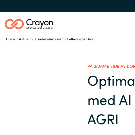
Hjem
Aktuelt
Kundereferanser
Felleskjøpet Agri
Hva gjør vi
PÅ SAMME SIDE AV BO
Hvem er vi
Optimal
Global site
med AI 
Karriere
Austria
AGRI
Denmark
Aktuelt