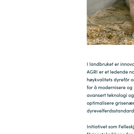
Sri Lanka
Ukraine
I landbruket er innova
AGRI er et ledende n
høykvalitets dyrefôr o
for å modernisere og
avansert teknologi o
optimalisere grisenæ
dyrevelferdsstandard
Initiativet som Felles
fôringsteknikkene for