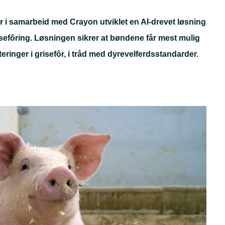
Germany
r i samarbeid med Crayon utviklet en AI-drevet løsning
India
isefôring. Løsningen sikrer at bøndene får mest mulig
teringer i
grisefôr, i
tråd med
dyrevelferdsstandarder.
Kuwait
Malaysia
Norway
Poland
Romania
Singapore