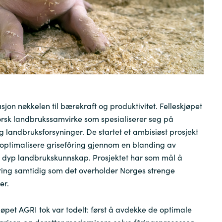
Sweden
United Kingdom
sjon nøkkelen til bærekraft og produktivitet. Felleskjøpet
orsk landbrukssamvirke som spesialiserer seg på
g landbruksforsyninger. De startet et ambisiøst prosjekt
 optimalisere grisefôring gjennom en blanding av
g dyp landbrukskunnskap. Prosjektet har som mål å
ring samtidig som det overholder Norges strenge
er.
kjøpet AGRI tok var todelt: først å avdekke de optimale
 griser, og deretter modernisere selve fôringsprosessen.