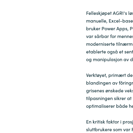
Felleskjøpet AGRI's lø
manuelle, Excel-baser
bruker Power Apps, 
var sårbar for mennesk
moderniserte tilnærm
etablerte også et sent
og manipulasjon av d
Verktøyet, primært de
blandingen av fôringre
grisenes ønskede veks
tilpasningen sikrer at
optimaliserer både he
En kritisk faktor i pro
sluttbrukere som var F