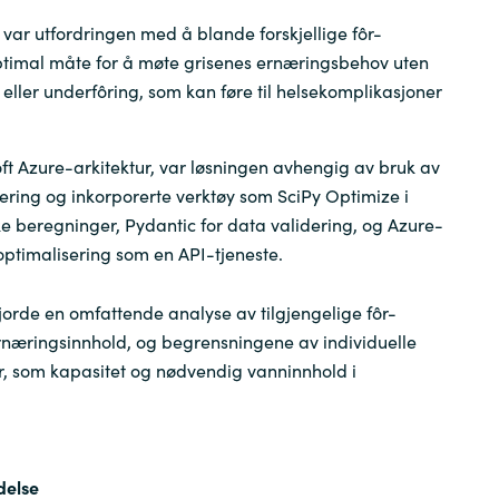
t var utfordringen med å blande forskjellige fôr-
ptimal måte for å møte grisenes ernæringsbehov uten
 eller underfôring, som kan føre til helsekomplikasjoner
t Azure-arkitektur, var løsningen avhengig av bruk av
ring og inkorporerte verktøy som SciPy Optimize i
ke beregninger, Pydantic for data validering, og Azure-
 optimalisering som en API-tjeneste.
orde en omfattende analyse av tilgjengelige fôr-
rnæringsinnhold, og begrensningene av individuelle
r, som kapasitet og nødvendig vanninnhold i
ndelse