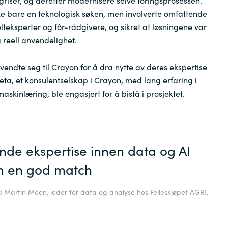
ke bare en teknologisk søken, men involverte omfattende
lteksperter og fôr-rådgivere, og sikret at løsningene var
g reell anvendelighet.
vendte seg til Crayon for å dra nytte av deres ekspertise
eta, et konsulentselskap i Crayon, med lang erfaring i
skinlæring, ble engasjert for å bistå i prosjektet.
de ekspertise innen data og AI
om en god match
 Martin Moen, leder for data og analyse hos Felleskjøpet AGRI.