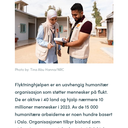
India
Indonesia
Kingdom of Saudi Arabia
Kuwait
Latvia
Photo by: Tina Abu Hanna/NRC
Lithuania
Flyktninghjelpen er en uavhengig humanitær
organisasjon som støtter mennesker på flukt.
Malaysia
De er aktive i 40 land og hjalp nærmere 10
millioner mennesker i 2023. Av de 15 000
Middle East
humanitære arbeiderne er noen hundre basert
i Oslo. Organisasjonen tilbyr bistand som
Netherlands