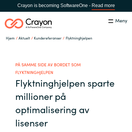
Crayon is becoming SoftwareOne -
Read more
Meny
Søk
Lukk
Hjem
Aktuelt
Kundereferanser
Flyktninghjelpen
Hva gjør vi
Land:
Norway
SPRÅK
Hvem er vi
PÅ SAMME SIDE AV BORDET SOM
FLYKTNINGHJELPEN
Flyktninghjelpen sparte
Global site
Karriere
millioner på
Africa
Aktuelt
optimalisering av
Australia
lisenser
Samarbeidspartnere
Austria