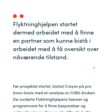
Slovenia
Singapore
Flyktninghjelpen startet
Spain
dermed arbeidet med å finne
Sri Lanka
en partner som kunne bistå i
arbeidet med å få oversikt over
Sweden
nåværende tilstand.
Switzerland
Ukraine
Før prosjektet startet, bistod Crayon på pro
United Kingdom
bono-basis med en analyse av O365-bruken.
De vurderte Flyktninghjelpens lisenser og
United States
programvare for å finne besparelser og