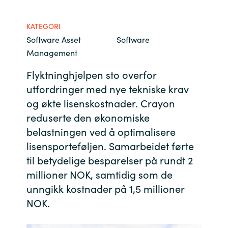
Bulgaria
Channel partner
KATEGORI
Software Asset
Software
Czechia
Management
Kontakt oss
Denmark
Flyktninghjelpen sto overfor
utfordringer med nye tekniske krav
Estonia
og økte lisenskostnader.
Crayon
reduserte den økonomiske
Finland
belastningen ved å optimalisere
France
lisensporteføljen. Samarbeidet førte
til betydelige besparelser på rundt 2
Germany
millioner NOK, samtidig som de
unngikk kostnader på 1,5 millioner
Hungary
NOK.
Iceland