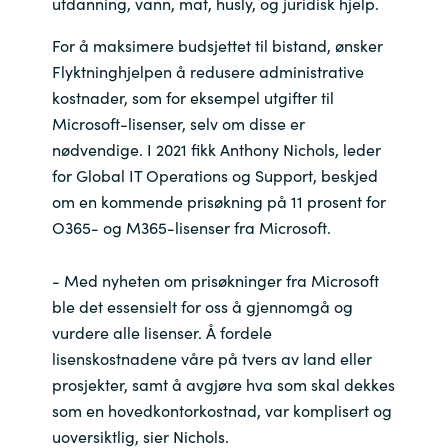
utdanning, vann, mat, husly, og juridisk hjelp.
For å maksimere budsjettet til bistand, ønsker
Norway
Flyktninghjelpen å redusere administrative
Oman
kostnader, som for eksempel utgifter til
Microsoft-lisenser, selv om disse er
Philippines
nødvendige. I 2021 fikk Anthony Nichols, leder
for Global IT Operations og Support, beskjed
Poland
om en kommende prisøkning på 11 prosent for
O365- og M365-lisenser fra Microsoft.
Portugal
- Med nyheten om prisøkninger fra Microsoft
Qatar
ble det essensielt for oss å gjennomgå og
vurdere alle lisenser. Å fordele
Romania
lisenskostnadene våre på tvers av land eller
prosjekter, samt å avgjøre hva som skal dekkes
Serbia
som en hovedkontorkostnad, var komplisert og
uoversiktlig, sier Nichols.