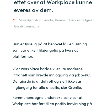
lettet over at Workplace kunne
leveres av dem.
Norway
Mari Bjørnstad Grønlie, Kommunikasjonsrådgiver
Oman
i Gjøvik kommune
Philippines
Hun er tydelig på at behovet lå i en løsning
Poland
som var enkelt tilgjengelig på tvers av
plattformer.
Portugal
-Før Workplace hadde vi et lite moderne
Qatar
intranett som krevde innlogging via jobb-PC.
Det gjorde jo at det rett og slett ikke var
Romania
tilgjengelig for alle ansatte, sier Grønlie.
Serbia
Kommunens egne undersøkelser viser at
Workplace har ført til en positiv innvirkning på