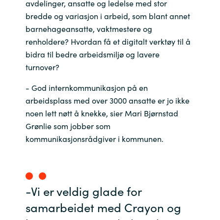
avdelinger, ansatte og ledelse med stor
bredde og variasjon i arbeid, som blant annet
India
barnehageansatte, vaktmestere og
renholdere? Hvordan få et digitalt verktøy til å
Indonesia
bidra til bedre arbeidsmiljø og lavere
turnover?
Kingdom of Saudi Arabia
- God internkommunikasjon på en
Kuwait
arbeidsplass med over 3000 ansatte er jo ikke
noen lett nøtt å knekke, sier Mari Bjørnstad
Latvia
Grønlie som jobber som
kommunikasjonsrådgiver i kommunen.
Lithuania
Malaysia
-Vi er veldig glade for
Middle East
samarbeidet med Crayon og
Netherlands