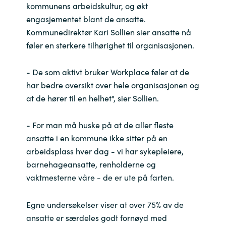
Slovenia
kommunens arbeidskultur, og økt
engasjementet blant de ansatte.
Singapore
Kommunedirektør Kari Sollien sier ansatte nå
føler en sterkere tilhørighet til organisasjonen.
Spain
- De som aktivt bruker Workplace føler at de
Sri Lanka
har bedre oversikt over hele organisasjonen og
at de hører til en helhet", sier Sollien.
Sweden
- For man må huske på at de aller fleste
Switzerland
ansatte i en kommune ikke sitter på en
arbeidsplass hver dag - vi har sykepleiere,
Ukraine
barnehageansatte, renholderne og
vaktmesterne våre - de er ute på farten.
United Kingdom
Egne undersøkelser viser at over 75% av de
United States
ansatte er særdeles godt fornøyd med