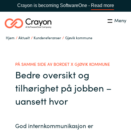
Crayon is becoming SoftwareOne -
Read more
Meny
Søk
Lukk
Hjem
Aktuelt
Kundereferanser
Gjøvik kommune
Hva gjør vi
Land:
Norway
SPRÅK
Hvem er vi
PÅ SAMME SIDE AV BORDET X GJØVIK KOMMUNE
Bedre oversikt og
Global site
Karriere
tilhørighet på jobben –
Africa
uansett hvor
Aktuelt
Australia
Samarbeidspartnere
Austria
God internkommunikasjon er