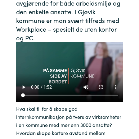
avgjørende for både arbeidsmiljø og
Bulgaria
den enkelte ansatte. I Gjøvik
Channel partner
kommune er man svært tilfreds med
Czechia
Workplace – spesielt de uten kontor
Kontakt oss
og PC.
Denmark
Estonia
Finland
France
Germany
Hva skal til for å skape god
internkommunikasjon på tvers av virksomheter
Hungary
i en kommune med mer enn 3000 ansatte?
Hvordan skape kortere avstand mellom
Iceland