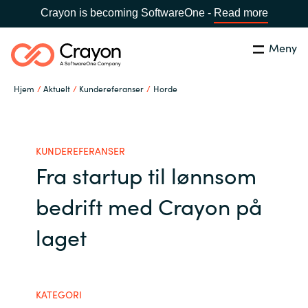
Crayon is becoming SoftwareOne -
Read more
Meny
Søk
Lukk
Hjem
Aktuelt
Kundereferanser
Horde
Hva gjør vi
Land:
Norway
SPRÅK
Hvem er vi
KUNDEREFERANSER
Fra startup til lønnsom
Global site
Karriere
bedrift med Crayon på
Africa
laget
Aktuelt
Australia
Samarbeidspartnere
Austria
KATEGORI