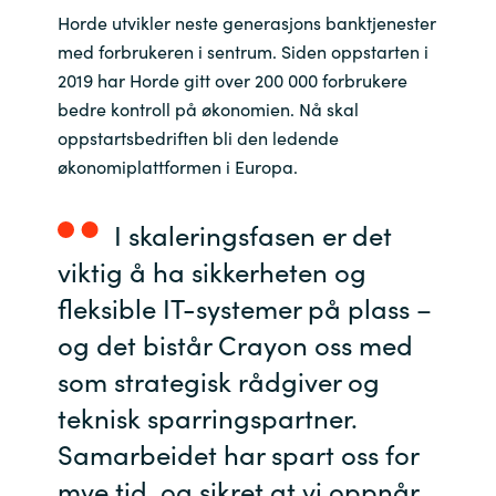
Horde utvikler neste generasjons banktjenester
India
med forbrukeren i sentrum. Siden oppstarten i
2019 har Horde gitt over 200 000 forbrukere
Indonesia
bedre kontroll på økonomien. Nå skal
oppstartsbedriften bli den ledende
Kingdom of Saudi Arabia
økonomiplattformen i Europa.
Kuwait
I skaleringsfasen er det
viktig å ha sikkerheten og
Latvia
fleksible IT-systemer på plass –
Lithuania
og det bistår Crayon oss med
som strategisk rådgiver og
Malaysia
teknisk sparringspartner.
Middle East
Samarbeidet har spart oss for
mye tid, og sikret at vi oppnår
Netherlands