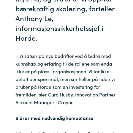
bærekraftig skalering, forteller
Norway
Anthony Le,
informasjonssikkerhetssjef i
Oman
Horde.
Philippines
– Vi satser på nye bedrifter ved å bidra med
Poland
kunnskap og erfaring til de rollene som enda
ikke er på plass i organisasjonen. Vi tar ikke
Portugal
betalt per spørsmål, men ser heller på tiden vi
bruker på Horde som en investering for
Qatar
fremtiden, sier Guro Husby, Innovation Partner
Account Manager i Crayon.
Romania
Bidrar med nødvendig kompetanse
Serbia