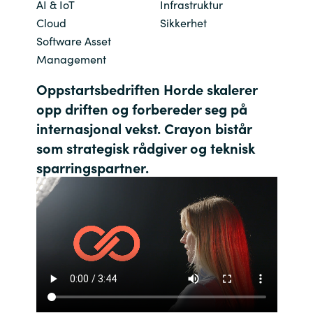
AI & IoT
Infrastruktur
Bulgaria
Cloud
Sikkerhet
Channel partner
Software Asset
Czechia
Management
Kontakt oss
Oppstartsbedriften Horde skalerer
Denmark
opp driften og forbereder seg på
internasjonal vekst. Crayon bistår
Estonia
som strategisk rådgiver og teknisk
Finland
sparringspartner.
France
Germany
Hungary
Iceland