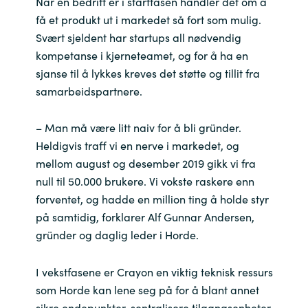
Når en bedrift er i startfasen handler det om å
Slovenia
få et produkt ut i markedet så fort som mulig.
Singapore
Svært sjeldent har startups all nødvendig
kompetanse i kjerneteamet, og for å ha en
Spain
sjanse til å lykkes kreves det støtte og tillit fra
samarbeidspartnere.
Sri Lanka
– Man må være litt naiv for å bli gründer.
Sweden
Heldigvis traff vi en nerve i markedet, og
mellom august og desember 2019 gikk vi fra
Switzerland
null til 50.000 brukere. Vi vokste raskere enn
forventet, og hadde en million ting å holde styr
Ukraine
på samtidig, forklarer Alf Gunnar Andersen,
gründer og daglig leder i Horde.
United Kingdom
I vekstfasene er Crayon en viktig teknisk ressurs
United States
som Horde kan lene seg på for å blant annet
sikre endepunkter, sentralisere tilgangsenheter,