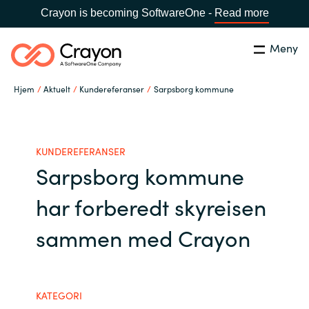
Crayon is becoming SoftwareOne -
Read more
Meny
Søk
Lukk
Hjem
Aktuelt
Kundereferanser
Sarpsborg kommune
Hva gjør vi
Land:
Norway
SPRÅK
Hvem er vi
KUNDEREFERANSER
Sarpsborg kommune
Global site
Karriere
har forberedt skyreisen
Africa
sammen med Crayon
Aktuelt
Australia
Samarbeidspartnere
Austria
KATEGORI