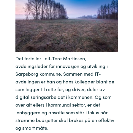
India
Indonesia
Kingdom of Saudi Arabia
Kuwait
Det forteller Leif-Tore Martinsen,
avdelingsleder for innovasjon og utvikling i
Latvia
Sarpsborg kommune. Sammen med IT-
avdelingen er han og hans kollegaer blant de
Lithuania
som legger til rette for, og driver, deler av
digitaliseringsarbeidet i kommunen. Og som
Malaysia
over alt ellers i kommunal sektor, er det
innbyggere og ansatte som står i fokus når
Middle East
stramme budsjetter skal brukes på en effektiv
og smart måte.
Netherlands