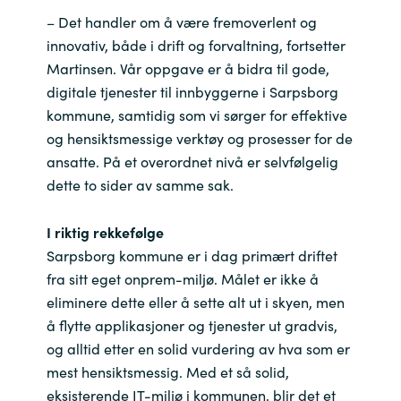
– Det handler om å være fremoverlent og
Norway
innovativ, både i drift og forvaltning, fortsetter
Martinsen. Vår oppgave er å bidra til gode,
Oman
digitale tjenester til innbyggerne i Sarpsborg
kommune, samtidig som vi sørger for effektive
Philippines
og hensiktsmessige verktøy og prosesser for de
ansatte. På et overordnet nivå er selvfølgelig
Poland
dette to sider av samme sak.
Portugal
I riktig rekkefølge
Sarpsborg kommune er i dag primært driftet
Qatar
fra sitt eget onprem-miljø. Målet er ikke å
eliminere dette eller å sette alt ut i skyen, men
Romania
å flytte applikasjoner og tjenester ut gradvis,
og alltid etter en solid vurdering av hva som er
Serbia
mest hensiktsmessig. Med et så solid,
eksisterende IT-miljø i kommunen, blir det et