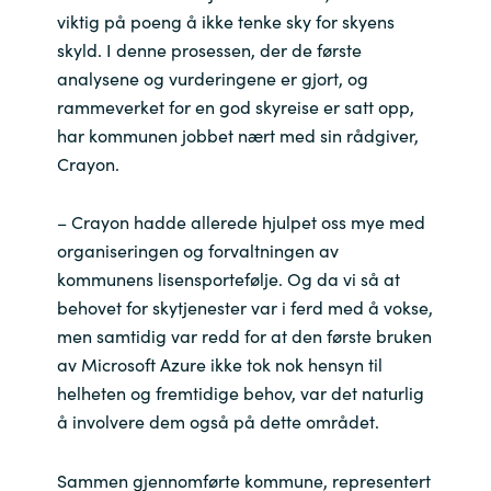
Slovenia
viktig på poeng å ikke tenke sky for skyens
skyld. I denne prosessen, der de første
Singapore
analysene og vurderingene er gjort, og
rammeverket for en god skyreise er satt opp,
Spain
har kommunen jobbet nært med sin rådgiver,
Crayon.
Sri Lanka
– Crayon hadde allerede hjulpet oss mye med
Sweden
organiseringen og forvaltningen av
kommunens lisensportefølje. Og da vi så at
Switzerland
behovet for skytjenester var i ferd med å vokse,
men samtidig var redd for at den første bruken
Ukraine
av Microsoft Azure ikke tok nok hensyn til
United Kingdom
helheten og fremtidige behov, var det naturlig
å involvere dem også på dette området.
United States
Sammen gjennomførte kommune, representert