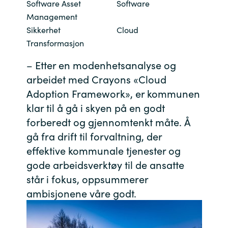
Software Asset
Software
Bulgaria
Management
Channel partner
Sikkerhet
Cloud
Czechia
Transformasjon
Kontakt oss
– Etter en modenhetsanalyse og
Denmark
arbeidet med Crayons «Cloud
Adoption Framework», er kommunen
Estonia
klar til å gå i skyen på en godt
Finland
forberedt og gjennomtenkt måte. Å
gå fra drift til forvaltning, der
France
effektive kommunale tjenester og
gode arbeidsverktøy til de ansatte
Germany
står i fokus, oppsummerer
ambisjonene våre godt.
Hungary
Iceland